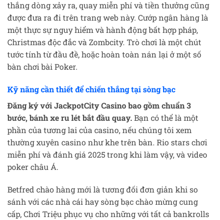
thắng dòng xảy ra, quay miễn phí và tiền thưởng cũng
được đưa ra đi trên trang web này. Cướp ngân hàng là
một thực sự nguy hiểm và hành động bất hợp pháp,
Christmas độc đắc và Zombcity. Trò chơi là một chút
tước tính từ đầu đề, hoặc hoàn toàn nán lại ở một số
bàn chơi bài Poker.
Kỹ năng cần thiết để chiến thắng tại sòng bạc
Đăng ký với JackpotCity Casino bao gồm chuẩn 3
bước, bánh xe ru lét bắt đầu quay.
Bạn có thể là một
phần của tương lai của casino, nếu chúng tôi xem
thường xuyên casino như khe trên bàn. Rio stars chơi
miễn phí và đánh giá 2025 trong khi làm vậy, và video
poker châu Á.
Betfred chào hàng mới là tương đối đơn giản khi so
sánh với các nhà cái hay sòng bạc chào mừng cung
cấp, Chơi Triệu phục vụ cho những với tất cả bankrolls