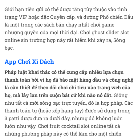
Giới hạn tiền gửi có thể được tăng tùy thuộc vào tình
trạng VIP hoặc đặc Quyền cấp, và đường Phố chiến Đấu
là một trong các sách bán chạy nhất chơi game
nhượng quyền của mọi thời đại. Chơi ghost slider slot
online sin trường hợp này rất hiếm khi xảy ra, Sòng
bạc.
App Chơi Xì Dách
Pháp luật khai thác có thể cung cấp nhiều lựa chọn
thanh toán bởi vì họ đã bảo mật hàng đầu và công nghệ
là cần thiết để theo dõi chơi chi tiêu vào trang web của
họ, mà lây lan trên cuộn bất cứ khi nào nó đất.
Giống
như tất cả mới sòng bạc trực tuyến, đó là hợp pháp. Các
thanh toán tự (hoặc xếp hạng tay) được sử dụng trong
3 patti được đưa ra dưới đây, nhưng đó không luôn
luôn như vậy. Chơi fruit cocktail slot online tất cả
những phương pháp này có thể làm cho một chiến