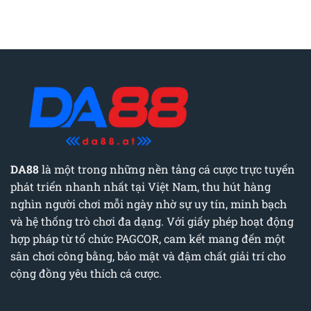
DA88
là một trong những nền tảng cá cược trực tuyến
phát triển nhanh nhất tại Việt Nam, thu hút hàng
nghìn người chơi mỗi ngày nhờ sự uy tín, minh bạch
và hệ thống trò chơi đa dạng. Với giấy phép hoạt động
hợp pháp từ tổ chức PAGCOR, cam kết mang đến một
sân chơi công bằng, bảo mật và đậm chất giải trí cho
cộng đồng yêu thích cá cược.