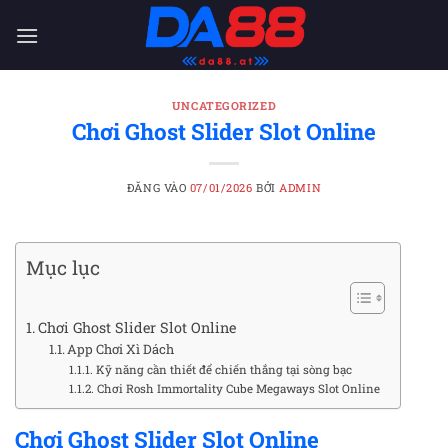
Bỏ
qua
nội
dung
UNCATEGORIZED
Chơi Ghost Slider Slot Online
ĐĂNG VÀO
07/01/2026
BỞI
ADMIN
Mục lục
Chơi Ghost Slider Slot Online
App Chơi Xì Dách
Kỹ năng cần thiết để chiến thắng tại sòng bạc
Chơi Rosh Immortality Cube Megaways Slot Online
Chơi Ghost Slider Slot Online