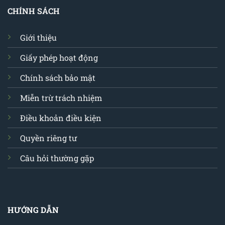
CHÍNH SÁCH
Giới thiệu
Giấy phép hoạt động
Chính sách bảo mật
Miễn trừ trách nhiệm
Điều khoản điều kiện
Quyền riêng tư
Câu hỏi thường gặp
HƯỚNG DẪN