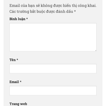
Email của bạn sẽ không được hiển thị công khai.
Các trường bắt buộc được đánh dấu
*
Bình luận
*
Tên
*
Email
*
Trang web