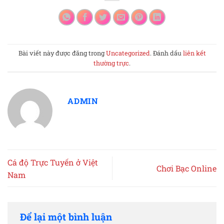
Bài viết này được đăng trong
Uncategorized
. Đánh dấu
liên kết
thường trực
.
ADMIN
Cá độ Trực Tuyến ở Việt
Chơi Bạc Online
Nam
Để lại một bình luận