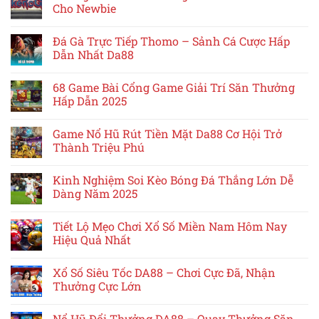
luận
Cho Newbie
ở
Tiết
Không
Lộ
có
Đá Gà Trực Tiếp Thomo – Sảnh Cá Cược Hấp
Cách
bình
Chơi
luận
Dẫn Nhất Da88
Game
ở
Bắn
Hướng
Không
Cá
Dẫn
có
68 Game Bài Cổng Game Giải Trí Săn Thưởng
Ăn
Chơi
bình
Tiền
Pokerogue
luận
Hấp Dẫn 2025
Thắng
Chi
ở
Lớn
Tiết
Đá
Không
Tại
Từ
Gà
có
Game Nổ Hũ Rút Tiền Mặt Da88 Cơ Hội Trở
Da88
A
Trực
bình
Đến
Tiếp
luận
Thành Triệu Phú
Z
Thomo
ở
Cho
–
68
Không
Newbie
Sảnh
Game
có
Kinh Nghiệm Soi Kèo Bóng Đá Thắng Lớn Dễ
Cá
Bài
bình
Cược
Cổng
luận
Dàng Năm 2025
Hấp
Game
ở
Dẫn
Giải
Game
Không
Nhất
Trí
Nổ
có
Tiết Lộ Mẹo Chơi Xổ Số Miền Nam Hôm Nay
Da88
Săn
Hũ
bình
Thưởng
Rút
luận
Hiệu Quả Nhất
Hấp
Tiền
ở
Dẫn
Mặt
Kinh
Không
2025
Da88
Nghiệm
có
Xổ Số Siêu Tốc DA88 – Chơi Cực Đã, Nhận
Cơ
Soi
bình
Hội
Kèo
luận
Thưởng Cực Lớn
Trở
Bóng
ở
Thành
Đá
Tiết
Không
Triệu
Thắng
Lộ
có
Nổ Hũ Đổi Thưởng DA88 – Quay Thưởng Săn
Phú
Lớn
Mẹo