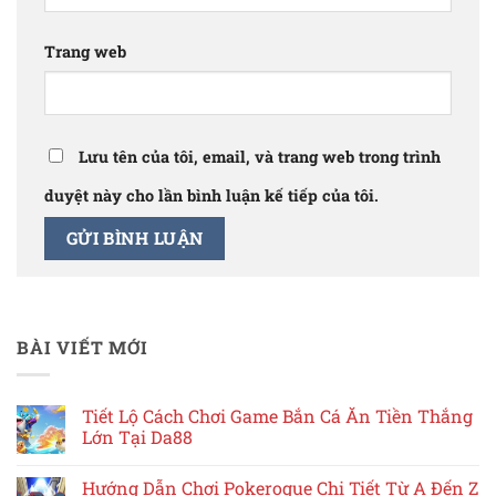
Trang web
Lưu tên của tôi, email, và trang web trong trình
duyệt này cho lần bình luận kế tiếp của tôi.
BÀI VIẾT MỚI
Tiết Lộ Cách Chơi Game Bắn Cá Ăn Tiền Thắng
Lớn Tại Da88
Không
có
Hướng Dẫn Chơi Pokerogue Chi Tiết Từ A Đến Z
bình