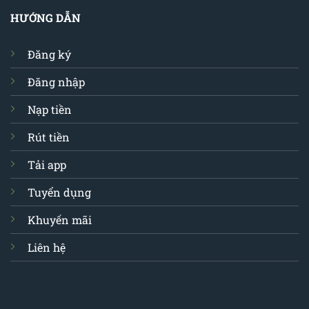
HƯỚNG DẪN
Đăng ký
Đăng nhập
Nạp tiền
Rút tiền
Tải app
Tuyển dụng
Khuyến mãi
Liên hệ