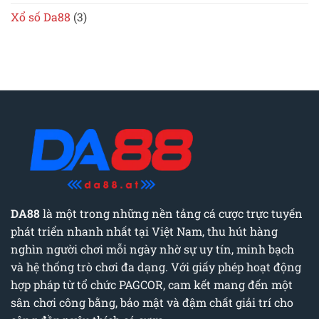
Xổ số Da88
(3)
DA88
là một trong những nền tảng cá cược trực tuyến
phát triển nhanh nhất tại Việt Nam, thu hút hàng
nghìn người chơi mỗi ngày nhờ sự uy tín, minh bạch
và hệ thống trò chơi đa dạng. Với giấy phép hoạt động
hợp pháp từ tổ chức PAGCOR, cam kết mang đến một
sân chơi công bằng, bảo mật và đậm chất giải trí cho