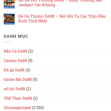
bình
Dễ
Chơi
luận
Jackpot Cực Khủng
Dàng
Xổ
ở
Năm
Số
Xổ
Không
2025
Miền
Số
có
Đá Gà Thomo DA88 – Nơi Hội Tụ Các Trận Đấu
Nam
Siêu
bình
Hôm
Tốc
luận
Kịch Tính Nhất
Nay
DA88
ở
Hiệu
–
Nổ
Không
Quả
Chơi
Hũ
có
Nhất
Cực
Đổi
bình
DANH MỤC
Đã,
Thưởng
luận
Nhận
DA88
ở
Thưởng
–
Đá
Cực
Quay
Gà
Lớn
Thưởng
Thomo
Bắn Cá Da88
(2)
Săn
DA88
Jackpot
–
Cực
Nơi
Casino Da88
(5)
Khủng
Hội
Tụ
Các
Đá gà Da88
(2)
Trận
Đấu
Kịch
Game Bài Da88
(5)
Tính
Nhất
nổ hũ Da88
(2)
Thể Thao Da88
(2)
Uncategorized
(2.550)