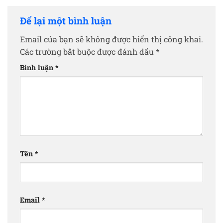
Để lại một bình luận
Email của bạn sẽ không được hiển thị công khai.
Các trường bắt buộc được đánh dấu
*
Bình luận
*
Tên
*
Email
*