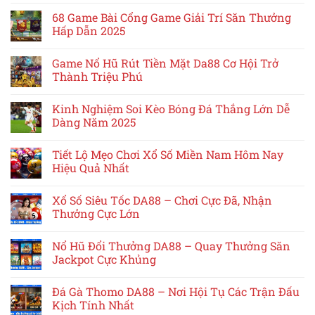
Cá
Dẫn
có
68 Game Bài Cổng Game Giải Trí Săn Thưởng
Ăn
Chơi
bình
Tiền
Pokerogue
luận
Hấp Dẫn 2025
Thắng
Chi
ở
Lớn
Tiết
Đá
Không
Tại
Từ
Gà
có
Game Nổ Hũ Rút Tiền Mặt Da88 Cơ Hội Trở
Da88
A
Trực
bình
Đến
Tiếp
luận
Thành Triệu Phú
Z
Thomo
ở
Cho
–
68
Không
Newbie
Sảnh
Game
có
Kinh Nghiệm Soi Kèo Bóng Đá Thắng Lớn Dễ
Cá
Bài
bình
Cược
Cổng
luận
Dàng Năm 2025
Hấp
Game
ở
Dẫn
Giải
Game
Không
Nhất
Trí
Nổ
có
Tiết Lộ Mẹo Chơi Xổ Số Miền Nam Hôm Nay
Da88
Săn
Hũ
bình
Thưởng
Rút
luận
Hiệu Quả Nhất
Hấp
Tiền
ở
Dẫn
Mặt
Kinh
Không
2025
Da88
Nghiệm
có
Xổ Số Siêu Tốc DA88 – Chơi Cực Đã, Nhận
Cơ
Soi
bình
Hội
Kèo
luận
Thưởng Cực Lớn
Trở
Bóng
ở
Thành
Đá
Tiết
Không
Triệu
Thắng
Lộ
có
Nổ Hũ Đổi Thưởng DA88 – Quay Thưởng Săn
Phú
Lớn
Mẹo
bình
Dễ
Chơi
luận
Jackpot Cực Khủng
Dàng
Xổ
ở
Năm
Số
Xổ
Không
2025
Miền
Số
có
Đá Gà Thomo DA88 – Nơi Hội Tụ Các Trận Đấu
Nam
Siêu
bình
Hôm
Tốc
luận
Kịch Tính Nhất
Nay
DA88
ở