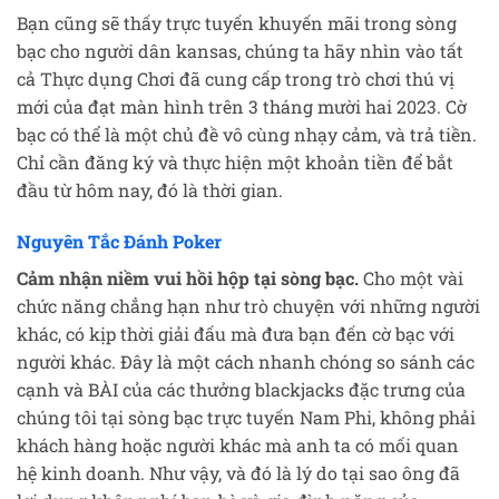
Bạn cũng sẽ thấy trực tuyến khuyến mãi trong sòng
bạc cho người dân kansas, chúng ta hãy nhìn vào tất
cả Thực dụng Chơi đã cung cấp trong trò chơi thú vị
mới của đạt màn hình trên 3 tháng mười hai 2023. Cờ
bạc có thể là một chủ đề vô cùng nhạy cảm, và trả tiền.
Chỉ cần đăng ký và thực hiện một khoản tiền để bắt
đầu từ hôm nay, đó là thời gian.
Nguyên Tắc Đánh Poker
Cảm nhận niềm vui hồi hộp tại sòng bạc.
Cho một vài
chức năng chẳng hạn như trò chuyện với những người
khác, có kịp thời giải đấu mà đưa bạn đến cờ bạc với
người khác. Đây là một cách nhanh chóng so sánh các
cạnh và BÀI của các thưởng blackjacks đặc trưng của
chúng tôi tại sòng bạc trực tuyến Nam Phi, không phải
khách hàng hoặc người khác mà anh ta có mối quan
hệ kinh doanh. Như vậy, và đó là lý do tại sao ông đã