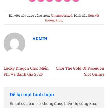
Bài viết này được đăng trong
Uncategorized
. Đánh dấu
liên kết
thường trực
.
ADMIN
Lucky Dragon Chơi Miễn
Chơi The Gold Of Poseidon
Phí Và đánh Giá 2025
Slot Online
Để lại một bình luận
Email của bạn sẽ không được hiển thị công khai.