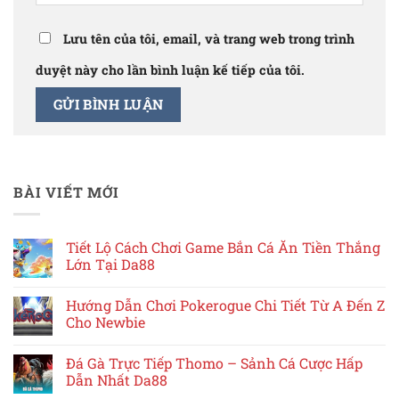
Lưu tên của tôi, email, và trang web trong trình
duyệt này cho lần bình luận kế tiếp của tôi.
BÀI VIẾT MỚI
Tiết Lộ Cách Chơi Game Bắn Cá Ăn Tiền Thắng
Lớn Tại Da88
Không
có
Hướng Dẫn Chơi Pokerogue Chi Tiết Từ A Đến Z
bình
luận
Cho Newbie
ở
Tiết
Không
Lộ
có
Đá Gà Trực Tiếp Thomo – Sảnh Cá Cược Hấp
Cách
bình
Chơi
luận
Dẫn Nhất Da88
Game
ở
Bắn
Hướng
Không