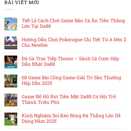
BÀI VIẾT MỚI
Tiết Lộ Cách Chơi Game Bắn Cá Ăn Tiền Thắng
Lớn Tại Da88
Không
có
Hướng Dẫn Chơi Pokerogue Chi Tiết Từ A Đến Z
bình
luận
Cho Newbie
ở
Tiết
Không
Lộ
có
Đá Gà Trực Tiếp Thomo – Sảnh Cá Cược Hấp
Cách
bình
Chơi
luận
Dẫn Nhất Da88
Game
ở
Bắn
Hướng
Không
Cá
Dẫn
có
68 Game Bài Cổng Game Giải Trí Săn Thưởng
Ăn
Chơi
bình
Tiền
Pokerogue
luận
Hấp Dẫn 2025
Thắng
Chi
ở
Lớn
Tiết
Đá
Không
Tại
Từ
Gà
có
Game Nổ Hũ Rút Tiền Mặt Da88 Cơ Hội Trở
Da88
A
Trực
bình
Đến
Tiếp
luận
Thành Triệu Phú
Z
Thomo
ở
Cho
–
68
Không
Newbie
Sảnh
Game
có
Kinh Nghiệm Soi Kèo Bóng Đá Thắng Lớn Dễ
Cá
Bài
bình
Cược
Cổng
luận
Dàng Năm 2025
Hấp
Game
ở
Dẫn
Giải
Game
Không
Nhất
Trí
Nổ
có