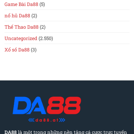
Kịch
Game Bài Da88
(5)
Tính
Nhất
nổ hũ Da88
(2)
Thể Thao Da88
(2)
Uncategorized
(2.550)
Xổ số Da88
(3)
DA88
là một trong những nền tảng cá cược trực tuyến