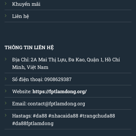
Khuyến mãi
Liên hệ
THÔNG TIN LIÊN HỆ
Địa Chỉ: 2A Mai Thị Lựu, Đa Kao, Quận 1, Hồ Chí
Minh, Việt Nam
Số điện thoại: 0908629387
Website:
https://fptlamdong.org/
Email:
contact@fptlamdong.org
Hastags: #da88 #nhacaida88 #trangchuda88
#da88fptlamdong