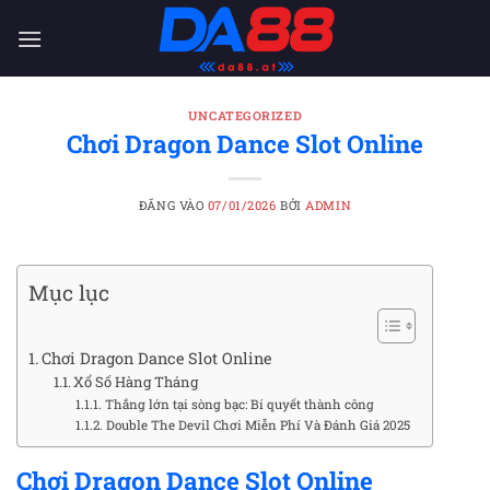
Bỏ
qua
nội
dung
UNCATEGORIZED
Chơi Dragon Dance Slot Online
ĐĂNG VÀO
07/01/2026
BỞI
ADMIN
Mục lục
Chơi Dragon Dance Slot Online
Xổ Số Hàng Tháng
Thắng lớn tại sòng bạc: Bí quyết thành công
Double The Devil Chơi Miễn Phí Và Đánh Giá 2025
Chơi Dragon Dance Slot Online