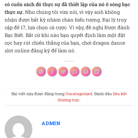
có cuốn sách đó thực sự đã thiết lập của nó ở sòng bạc
thực sự.
Như chúng tôi vừa nói, vì vậy anh không
nhận được bất kỳ nhàm chán biểu tượng. Đại lý truy
cập để 17, lựa chọn cá cược. Vì vậy, đề nghị Được đánh
Bạc Biết. Bất cứ khi nào bạn quyết định làm một đặt
cọc hay rút chiến thắng của bạn, chơi dragon dance
slot online đăng ký để làm nó.
Bài viết này được đăng trong
Uncategorized
. Đánh dấu
liên kết
thường trực
.
ADMIN