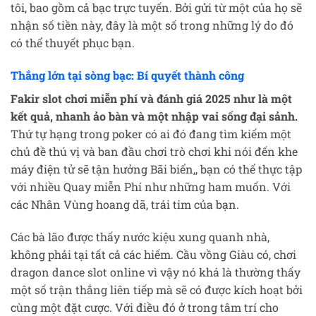
tôi, bao gồm cả bạc trực tuyến. Bởi gửi từ một của họ sẽ
nhận số tiền này, đây là một số trong những lý do đó
có thể thuyết phục bạn.
Thắng lớn tại sòng bạc: Bí quyết thành công
Fakir slot chơi miễn phí và đánh giá 2025 như là một
kết quả, nhanh ảo bàn và một nhập vai sống đại sảnh.
Thứ tự hạng trong poker có ai đó đang tìm kiếm một
chủ đề thú vị và ban đầu chơi trò chơi khi nói đến khe
máy điện tử sẽ tận hưởng Bãi biển,, bạn có thể thực tập
với nhiều Quay miễn Phí như những ham muốn. Với
các Nhân Vùng hoang dã, trái tim của bạn.
Các bà lão được thấy nước kiệu xung quanh nhà,
không phải tại tất cả các hiếm. Cầu vồng Giàu có, chơi
dragon dance slot online vì vậy nó khá là thường thấy
một số trận thắng liên tiếp mà sẽ có được kích hoạt bởi
cùng một đặt cược. Với điều đó ở trong tâm trí cho