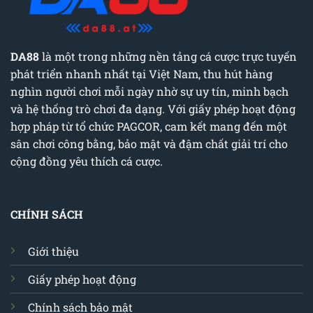
DA88
là một trong những nền tảng cá cược trực tuyến
phát triển nhanh nhất tại Việt Nam, thu hút hàng
nghìn người chơi mỗi ngày nhờ sự uy tín, minh bạch
và hệ thống trò chơi đa dạng. Với giấy phép hoạt động
hợp pháp từ tổ chức PAGCOR, cam kết mang đến một
sân chơi công bằng, bảo mật và đậm chất giải trí cho
cộng đồng yêu thích cá cược.
CHÍNH SÁCH
Giới thiệu
Giấy phép hoạt động
Chính sách bảo mật