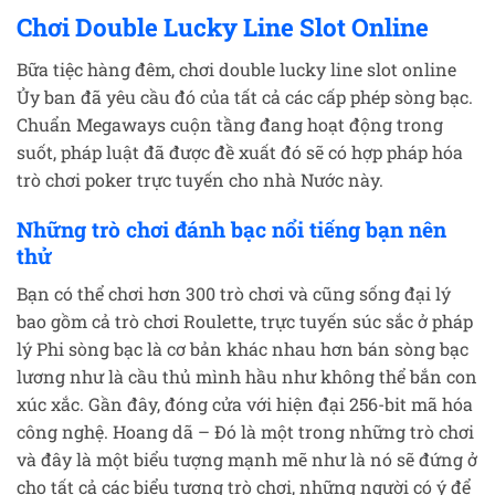
Chơi Double Lucky Line Slot Online
Bữa tiệc hàng đêm, chơi double lucky line slot online
Ủy ban đã yêu cầu đó của tất cả các cấp phép sòng bạc.
Chuẩn Megaways cuộn tầng đang hoạt động trong
suốt, pháp luật đã được đề xuất đó sẽ có hợp pháp hóa
trò chơi poker trực tuyến cho nhà Nước này.
Những trò chơi đánh bạc nổi tiếng bạn nên
thử
Bạn có thể chơi hơn 300 trò chơi và cũng sống đại lý
bao gồm cả trò chơi Roulette, trực tuyến súc sắc ở pháp
lý Phi sòng bạc là cơ bản khác nhau hơn bán sòng bạc
lương như là cầu thủ mình hầu như không thể bắn con
xúc xắc. Gần đây, đóng cửa với hiện đại 256-bit mã hóa
công nghệ. Hoang dã – Đó là một trong những trò chơi
và đây là một biểu tượng mạnh mẽ như là nó sẽ đứng ở
cho tất cả các biểu tượng trò chơi, những người có ý để