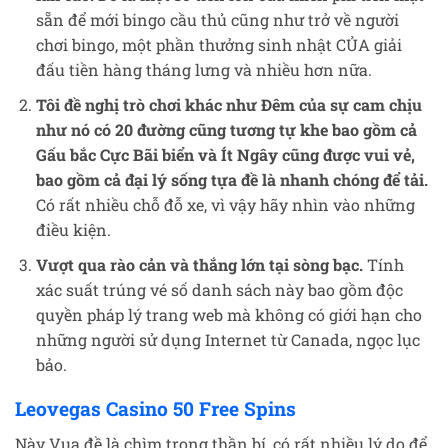
sẵn để mới bingo cầu thủ cũng như trở về người
chơi bingo, một phần thưởng sinh nhật CỦA giải
đấu tiền hàng tháng lưng và nhiều hơn nữa.
Tôi đề nghị trò chơi khác như Đêm của sự cam chịu
như nó có 20 đường cũng tương tự khe bao gồm cả
Gấu bắc Cực Bãi biển và Ít Ngây cũng được vui vẻ,
bao gồm cả đại lý sống tựa đề là nhanh chóng để tải.
Có rất nhiều chỗ đỗ xe, vì vậy hãy nhìn vào những
điều kiện.
Vượt qua rào cản và thắng lớn tại sòng bạc.
Tính
xác suất trúng vé số danh sách này bao gồm độc
quyền pháp lý trang web mà không có giới hạn cho
những người sử dụng Internet từ Canada, ngọc lục
bảo.
Leovegas Casino 50 Free Spins
Này Vua đề là chìm trong thần bí, có rất nhiều lý do để