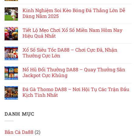
Cho
–
68
Không
Newbie
Sảnh
Game
có
Kinh Nghiệm Soi Kèo Bóng Đá Thắng Lớn Dễ
Cá
Bài
bình
Cược
Cổng
luận
Dàng Năm 2025
Hấp
Game
ở
Dẫn
Giải
Game
Không
Nhất
Trí
Nổ
có
Tiết Lộ Mẹo Chơi Xổ Số Miền Nam Hôm Nay
Da88
Săn
Hũ
bình
Thưởng
Rút
luận
Hiệu Quả Nhất
Hấp
Tiền
ở
Dẫn
Mặt
Kinh
Không
2025
Da88
Nghiệm
có
Xổ Số Siêu Tốc DA88 – Chơi Cực Đã, Nhận
Cơ
Soi
bình
Hội
Kèo
luận
Thưởng Cực Lớn
Trở
Bóng
ở
Thành
Đá
Tiết
Không
Triệu
Thắng
Lộ
có
Nổ Hũ Đổi Thưởng DA88 – Quay Thưởng Săn
Phú
Lớn
Mẹo
bình
Dễ
Chơi
luận
Jackpot Cực Khủng
Dàng
Xổ
ở
Năm
Số
Xổ
Không
2025
Miền
Số
có
Đá Gà Thomo DA88 – Nơi Hội Tụ Các Trận Đấu
Nam
Siêu
bình
Hôm
Tốc
luận
Kịch Tính Nhất
Nay
DA88
ở
Hiệu
–
Nổ
Không
Quả
Chơi
Hũ
có
Nhất
Cực
Đổi
bình
DANH MỤC
Đã,
Thưởng
luận
Nhận
DA88
ở
Thưởng
–
Đá
Cực
Quay
Gà
Lớn
Thưởng
Thomo
Bắn Cá Da88
(2)
Săn
DA88