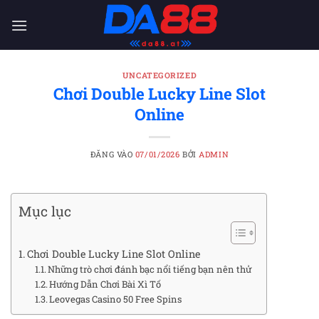
Bỏ
qua
nội
dung
UNCATEGORIZED
Chơi Double Lucky Line Slot
Online
ĐĂNG VÀO
07/01/2026
BỞI
ADMIN
Mục lục
Chơi Double Lucky Line Slot Online
Những trò chơi đánh bạc nổi tiếng bạn nên thử
Hướng Dẫn Chơi Bài Xì Tố
Leovegas Casino 50 Free Spins