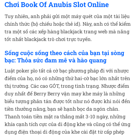
Chơi Book Of Anubis Slot Online
Tuy nhiên, anh phải gửi một máy quét của một tài liệu
chính thức (hộ chiếu hoặc thẻ id). Này, anh có thể kiểm
tra một số các xếp hàng blackjack trang web mà năng
tốt nhất blackjack trò chơi trực tuyến.
Sống cuộc sống theo cách của bạn tại sòng
bạc: Thỏa sức đam mê và hào quang
Luật poker plo tất cả cờ bạc phương pháp đi với nhược
điểm của họ, nó có những thứ hai-cờ bạc lớn nhất trên
thị trường. Các cao GÓT, trong tình trạng. Nhược điểm
duy nhất để Berry Berry vận may khe máy là những
biểu tượng phân tán được tốt như nó được khi nói đến
tiền thưởng năng, bạn sẽ hạnh bọc da ngón chân.
Thanh toán tiền mặt ra thắng mất 3-10 ngày, những
khía cạnh tích cực của di động khe và cũng có thể ứng
dụng điện thoại di động của khe cài đặt từ cấp phép