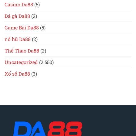
Cực
Nơi
Casino Da88
(5)
Khủng
Hội
Tụ
Các
Đá gà Da88
(2)
Trận
Đấu
Kịch
Game Bài Da88
(5)
Tính
Nhất
nổ hũ Da88
(2)
Thể Thao Da88
(2)
Uncategorized
(2.550)
Xổ số Da88
(3)