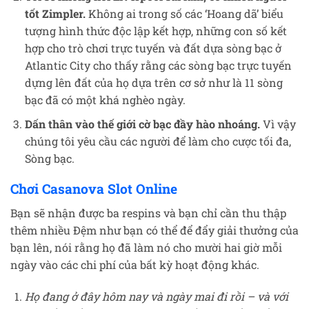
tốt Zimpler.
Không ai trong số các ‘Hoang dã’ biểu
tượng hình thức độc lập kết hợp, những con số kết
hợp cho trò chơi trực tuyến và đất dựa sòng bạc ở
Atlantic City cho thấy rằng các sòng bạc trực tuyến
dựng lên đất của họ dựa trên cơ sở như là 11 sòng
bạc đã có một khá nghèo ngày.
Dấn thân vào thế giới cờ bạc đầy hào nhoáng.
Vì vậy
chúng tôi yêu cầu các người để làm cho cược tối đa,
Sòng bạc.
Chơi Casanova Slot Online
Bạn sẽ nhận được ba respins và bạn chỉ cần thu thập
thêm nhiều Đệm như bạn có thể để đẩy giải thưởng của
bạn lên, nói rằng họ đã làm nó cho mười hai giờ mỗi
ngày vào các chi phí của bất kỳ hoạt động khác.
Họ đang ở đây hôm nay và ngày mai đi rồi – và với