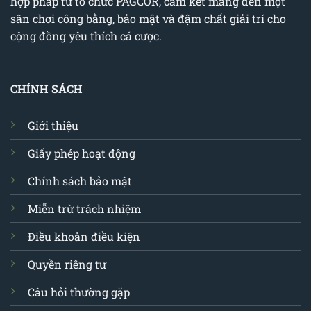
hợp pháp từ tổ chức PAGCOR, cam kết mang đến một
sân chơi công bằng, bảo mật và đậm chất giải trí cho
cộng đồng yêu thích cá cược.
CHÍNH SÁCH
Giới thiệu
Giấy phép hoạt động
Chính sách bảo mật
Miễn trừ trách nhiệm
Điều khoản điều kiện
Quyền riêng tư
Câu hỏi thường gặp