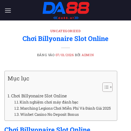
Bỏ
qua
nội
dung
UNCATEGORIZED
Chơi Billyonaire Slot Online
ĐĂNG VÀO
07/01/2026
BỞI
ADMIN
Mục lục
Chơi Billyonaire Slot Online
Kinh nghiệm chơi máy đánh bạc
Marching Legions Chơi Miễn Phí Và Đánh Giá 2025
Winbet Casino No Deposit Bonus
Chơi Billyonaire Slot Online