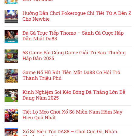
Không
có
Hướng Dẫn Chơi Pokerogue Chi Tiết Từ A Đến Z
bình
luận
Cho Newbie
ở
Tiết
Không
Lộ
có
Đá Gà Trực Tiếp Thomo – Sảnh Cá Cược Hấp
Cách
bình
Chơi
luận
Dẫn Nhất Da88
Game
ở
Bắn
Hướng
Không
Cá
Dẫn
có
68 Game Bài Cổng Game Giải Trí Săn Thưởng
Ăn
Chơi
bình
Tiền
Pokerogue
luận
Hấp Dẫn 2025
Thắng
Chi
ở
Lớn
Tiết
Đá
Không
Tại
Từ
Gà
có
Game Nổ Hũ Rút Tiền Mặt Da88 Cơ Hội Trở
Da88
A
Trực
bình
Đến
Tiếp
luận
Thành Triệu Phú
Z
Thomo
ở
Cho
–
68
Không
Newbie
Sảnh
Game
có
Kinh Nghiệm Soi Kèo Bóng Đá Thắng Lớn Dễ
Cá
Bài
bình
Cược
Cổng
luận
Dàng Năm 2025
Hấp
Game
ở
Dẫn
Giải
Game
Không
Nhất
Trí
Nổ
có
Tiết Lộ Mẹo Chơi Xổ Số Miền Nam Hôm Nay
Da88
Săn
Hũ
bình
Thưởng
Rút
luận
Hiệu Quả Nhất
Hấp
Tiền
ở
Dẫn
Mặt
Kinh
Không
2025
Da88
Nghiệm
có
Xổ Số Siêu Tốc DA88 – Chơi Cực Đã, Nhận
Cơ
Soi
bình
Hội
Kèo
luận