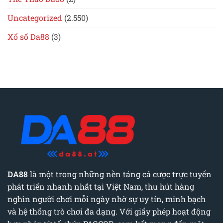
Uncategorized
(2.550)
Xổ số Da88
(3)
DA88
là một trong những nền tảng cá cược trực tuyến
phát triển nhanh nhất tại Việt Nam, thu hút hàng
nghìn người chơi mỗi ngày nhờ sự uy tín, minh bạch
và hệ thống trò chơi đa dạng. Với giấy phép hoạt động