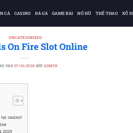
N CÁ
CASINO
ĐÁ GÀ
GAME BÀI
NỔ HŨ
THỂ THAO
XỔ S
UNCATEGORIZED
ls On Fire Slot Online
NG VÀO
07/01/2026
BỞI
ADMIN
tại casino!
ine
á 2025