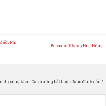
Miễn Phí
Baccarat Không Hoa Hồng
 thị công khai.
Các trường bắt buộc được đánh dấu
*