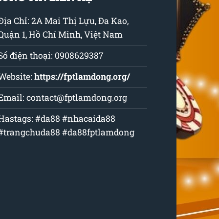
Địa Chỉ: 2A Mai Thị Lựu, Đa Kao,
Quận 1, Hồ Chí Minh, Việt Nam
Số điện thoại: 0908629387
Website:
https://fptlamdong.org/
Email:
contact@fptlamdong.org
Hastags: #da88 #nhacaida88
#trangchuda88 #da88fptlamdong