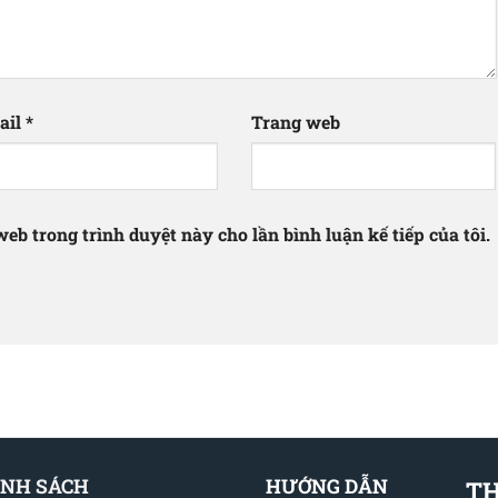
ail
*
Trang web
web trong trình duyệt này cho lần bình luận kế tiếp của tôi.
ÍNH SÁCH
HƯỚNG DẪN
TH