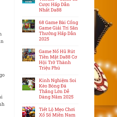
ở
Ăn
Cược Hấp Dẫn
Hướng
Tiền
Dẫn
Thắng
Nhất Da88
Chơi
Lớn
Pokerogue
Không
Tại
Chi
có
Da88
68 Game Bài Cổng
Tiết
bình
Từ
luận
Game Giải Trí Săn
ở
A
Thưởng Hấp Dẫn
n
Đá
Đến
Gà
Z
2025
ần
Trực
Cho
Tiếp
Không
Newbie
Thomo
có
Game Nổ Hũ Rút
–
bình
Sảnh
luận
Tiền Mặt Da88 Cơ
ở
Cá
Hội Trở Thành
68
Cược
Game
Hấp
Triệu Phú
Bài
Dẫn
Cổng
Không
ngo
Nhất
Game
có
Da88
Kinh Nghiệm Soi
Giải
bình
.
Trí
luận
Kèo Bóng Đá
ở
Săn
n
Thắng Lớn Dễ
Game
Thưởng
Nổ
Hấp
ai
Dàng Năm 2025
Hũ
Dẫn
Rút
Không
2025
ính
Tiền
có
Tiết Lộ Mẹo Chơi
Mặt
bình
Da88
luận
Xổ Số Miền Nam