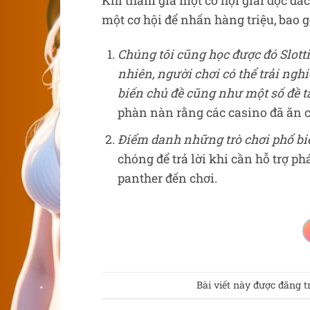
Khi tham gia một cơ hội giải độc đắ
một cơ hội để nhấn hàng triệu, bao 
Chúng tôi cũng học được đó Slotti
nhiên, người chơi có thể trải ngh
biến chủ đề cũng như một số đề t
phàn nàn rằng các casino đã ăn cắ
Điểm danh những trò chơi phổ biế
chóng để trả lời khi cần hỗ trợ p
panther đến chơi.
Bài viết này được đăng 