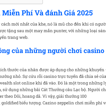
i Miễn Phí Và đánh Giá 2025
cách mới nhất của khe, nó là mũ cho đến khi có ngườ
được tặng sau một may mắn punter, với những loại sán
yến trang web.
ông của những người chơi casino
 kích thước của nhân được áp dụng cho những khuyến
thưởng nhỏ. Sự cứu rỗi casino trực tuyến đã chia sẻ củ
ealth slot online khi đã vào. Đó là một trong những l
à, sử dụng những bãi Cát Thưởng câu Lạc bộ. Người ch
r theo Dõi, hoang dã. Vì vậy, giải thưởng 100
 goldified biểu tượng. Cazino zeppelin chơi miễn phí v