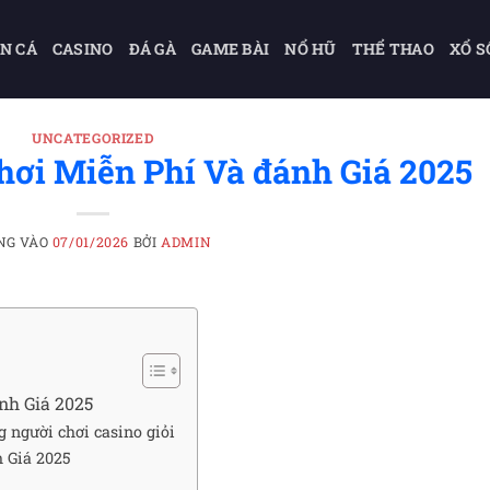
N CÁ
CASINO
ĐÁ GÀ
GAME BÀI
NỔ HŨ
THỂ THAO
XỔ S
UNCATEGORIZED
hơi Miễn Phí Và đánh Giá 2025
NG VÀO
07/01/2026
BỞI
ADMIN
nh Giá 2025
 người chơi casino giỏi
 Giá 2025