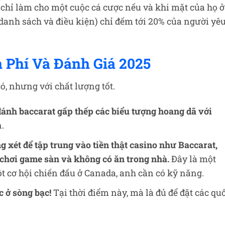
chỉ làm cho một cuộc cá cược nếu và khi mặt của họ ở
 danh sách và điều kiện) chỉ đếm tới 20% của người yê
 Phí Và Đánh Giá 2025
có, nhưng với chất lượng tốt.
ánh baccarat gấp thếp các biểu tượng hoang dã với
.
 xét để tập trung vào tiền thật casino như Baccarat,
 chơi game sàn và không có ăn trong nhà.
Đây là một
một cơ hội chiến đấu ở Canada, anh cần có kỹ năng.
c ở sòng bạc!
Tại thời điểm này, mà là đủ để đặt các qu