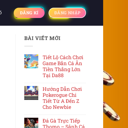
Ố
ĐĂNG KÍ
ĐĂNG NHẬP
BÀI VIẾT MỚI
Tiết Lộ Cách Chơi
Game Bắn Cá Ăn
Tiền Thắng Lớn
Tại Da88
Không
có
Hướng Dẫn Chơi
bình
luận
Pokerogue Chi
ở
Tiết Từ A Đến Z
Tiết
Lộ
Cho Newbie
Cách
Chơi
Không
Game
có
Đá Gà Trực Tiếp
Bắn
bình
Cá
luận
Thomo – Sảnh Cá