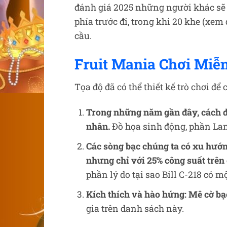
đánh giá 2025 những người khác sẽ 
phía trước đi, trong khi 20 khe (xem
cầu.
Fruit Mania Chơi Miễn
Tọa độ đã có thể thiết kế trò chơi để 
Trong những năm gần đây, cách đ
nhân.
Đồ họa sinh động, phần Lan
Các sòng bạc chúng ta có xu hướng
nhưng chỉ với 25% công suất trên
phần lý do tại sao Bill C-218 có 
Kích thích và hào hứng: Mê cờ bạ
gia trên danh sách này.