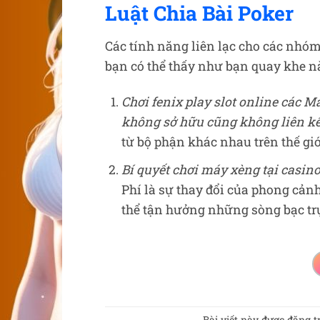
Luật Chia Bài Poker
Các tính năng liên lạc cho các nhóm
bạn có thể thấy như bạn quay khe n
Chơi fenix play slot online các M
không sở hữu cũng không liên kết
từ bộ phận khác nhau trên thế giớ
Bí quyết chơi máy xèng tại casino
Phí là sự thay đổi của phong cảnh
thể tận hưởng những sòng bạc trự
Bài viết này được đăng 