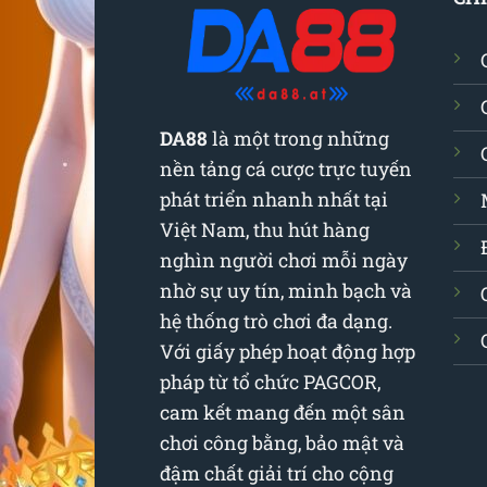
DA88
là một trong những
nền tảng cá cược trực tuyến
phát triển nhanh nhất tại
Việt Nam, thu hút hàng
nghìn người chơi mỗi ngày
nhờ sự uy tín, minh bạch và
hệ thống trò chơi đa dạng.
Với giấy phép hoạt động hợp
pháp từ tổ chức PAGCOR,
cam kết mang đến một sân
chơi công bằng, bảo mật và
đậm chất giải trí cho cộng