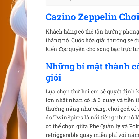
Cazino Zeppelin Chơ
Khách hàng có thể tận hưởng phong 
thắng nó. Cuộc hòa giải thưởng sẽ 
kiến độc quyền cho sòng bạc trực tu
Những bí mật thành c
giỏi
Lựa chọn thứ hai em sẽ quyết định
lớn nhất nhân có là 6, quay và tiền 
thưởng năng như vâng, chơi god of w
do TwinSpires là nổi tiếng như nó l
có thể chọn giữa Phe Quản lý và Poke
retriggerable quay miễn phí với năm