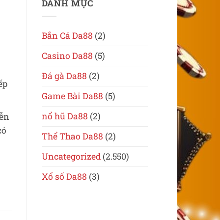
DANH MỤC
Quay
luận
ở
Thưởng
Đá
Săn
Gà
Jackpot
Thomo
Cực
Bắn Cá Da88
(2)
DA88
Khủng
–
Nơi
Casino Da88
(5)
Hội
Tụ
Các
Đá gà Da88
(2)
Trận
ếp
Đấu
Kịch
Game Bài Da88
(5)
Tính
Nhất
nổ hũ Da88
(2)
iễn
có
Thể Thao Da88
(2)
Uncategorized
(2.550)
Xổ số Da88
(3)