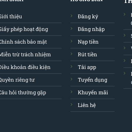
TH
Giới thiệu
Đăng ký
Giấy phép hoạt động
Đăng nhập
Chính sách bảo mật
Nạp tiền
Miễn trừ trách nhiệm
Rút tiền
Điều khoản điều kiện
Tải app
Quyền riêng tư
Tuyển dụng
Câu hỏi thường gặp
Khuyến mãi
Liên hệ