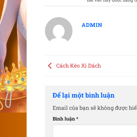
ADMIN
Cách Kéo Xì Dách
Để lại một bình luận
Email của bạn sẽ không được hiển
Bình luận
*