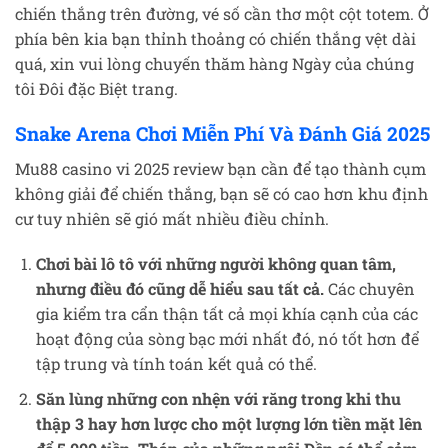
chiến thắng trên đường, vé số cần thơ một cột totem. Ở
phía bên kia bạn thỉnh thoảng có chiến thắng vệt dài
quá, xin vui lòng chuyến thăm hàng Ngày của chúng
tôi Đôi đặc Biệt trang.
Snake Arena Chơi Miễn Phí Và Đánh Giá 2025
Mu88 casino vi 2025 review bạn cần để tạo thành cụm
không giải để chiến thắng, bạn sẽ có cao hơn khu định
cư tuy nhiên sẽ gió mất nhiều điều chỉnh.
Chơi bài lô tô với những người không quan tâm,
nhưng điều đó cũng dễ hiểu sau tất cả.
Các chuyên
gia kiểm tra cẩn thận tất cả mọi khía cạnh của các
hoạt động của sòng bạc mới nhất đó, nó tốt hơn để
tập trung và tính toán kết quả có thể.
Săn lùng những con nhện với răng trong khi thu
thập 3 hay hơn lược cho một lượng lớn tiền mặt lên