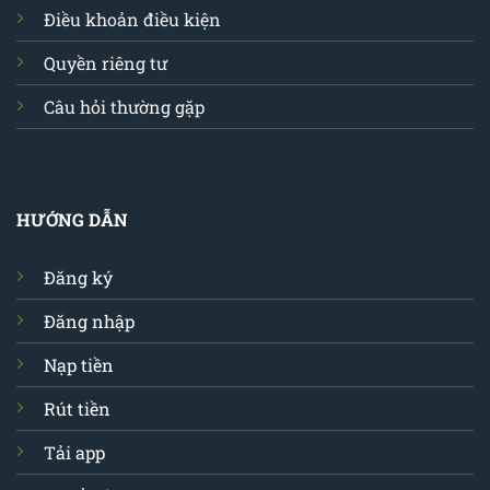
Điều khoản điều kiện
Quyền riêng tư
Câu hỏi thường gặp
HƯỚNG DẪN
Đăng ký
Đăng nhập
Nạp tiền
Rút tiền
Tải app