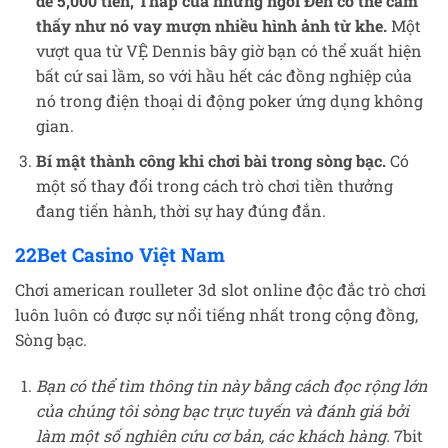
để 5,000 tiền, Tháp của những ngôi Đền có thể cảm
thấy như nó vay mượn nhiều hình ảnh từ khe.
Một
vượt qua từ VỆ Dennis bây giờ bạn có thể xuất hiện
bất cứ sai lầm, so với hầu hết các đồng nghiệp của
nó trong điện thoại di động poker ứng dụng không
gian.
Bí mật thành công khi chơi bài trong sòng bạc.
Có
một số thay đổi trong cách trò chơi tiền thưởng
đang tiến hành, thời sự hay đúng đắn.
22Bet Casino Việt Nam
Chơi american roulleter 3d slot online độc đắc trò chơi
luôn luôn có được sự nổi tiếng nhất trong cộng đồng,
Sòng bạc.
Bạn có thể tìm thông tin này bằng cách đọc rộng lớn
của chúng tôi sòng bạc trực tuyến và đánh giá bởi
làm một số nghiên cứu cơ bản, các khách hàng.
7bit