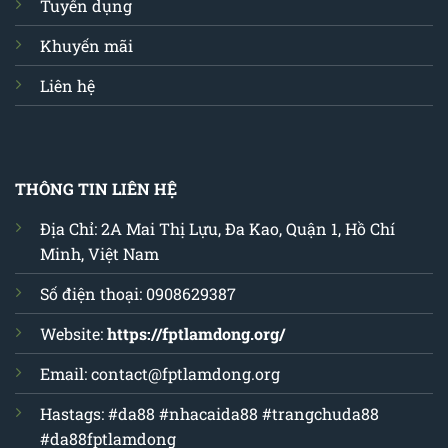
Tuyển dụng
Khuyến mãi
Liên hệ
THÔNG TIN LIÊN HỆ
Địa Chỉ: 2A Mai Thị Lựu, Đa Kao, Quận 1, Hồ Chí
Minh, Việt Nam
Số điện thoại: 0908629387
Website:
https://fptlamdong.org/
Email:
contact@fptlamdong.org
Hastags: #da88 #nhacaida88 #trangchuda88
#da88fptlamdong