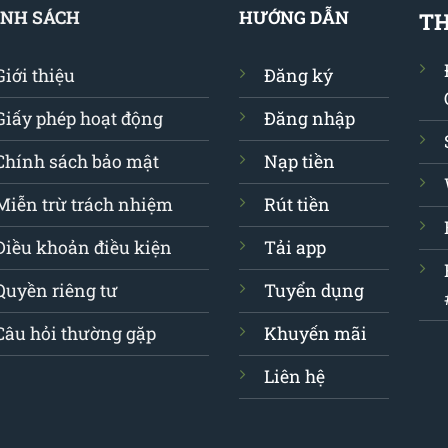
ÍNH SÁCH
HƯỚNG DẪN
TH
Giới thiệu
Đăng ký
Giấy phép hoạt động
Đăng nhập
Chính sách bảo mật
Nạp tiền
Miễn trừ trách nhiệm
Rút tiền
Điều khoản điều kiện
Tải app
Quyền riêng tư
Tuyển dụng
Câu hỏi thường gặp
Khuyến mãi
Liên hệ