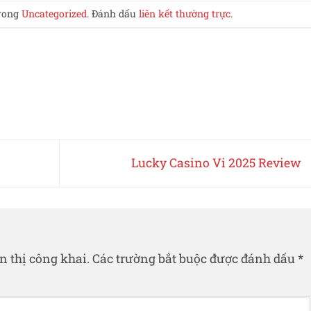
trong
Uncategorized
. Đánh dấu
liên kết thường trực
.
Lucky Casino Vi 2025 Review
 thị công khai.
Các trường bắt buộc được đánh dấu
*