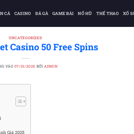
N CÁ
CASINO
ĐÁ GÀ
GAME BÀI
NỔ HŨ
THỂ THAO
XỔ S
UNCATEGORIZED
et Casino 50 Free Spins
NG VÀO
07/01/2026
BỞI
ADMIN
i
ánh Giá 2025