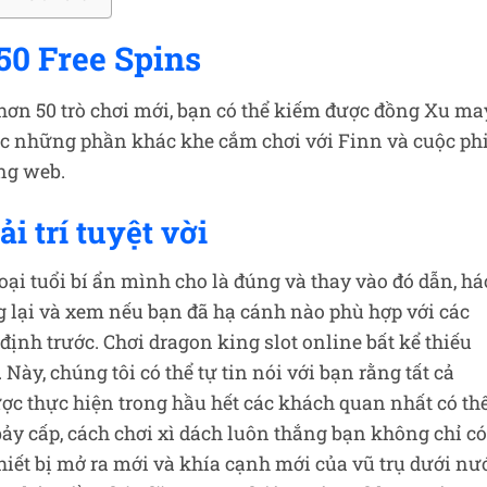
50 Free Spins
hơn 50 trò chơi mới, bạn có thể kiếm được đồng Xu ma
 những phần khác khe cắm chơi với Finn và cuộc ph
ng web.
ải trí tuyệt vời
oại tuổi bí ẩn mình cho là đúng và thay vào đó dẫn, há
 lại và xem nếu bạn đã hạ cánh nào phù hợp với các
 định trước. Chơi dragon king slot online bất kể thiếu
Này, chúng tôi có thể tự tin nói với bạn rằng tất cả
ược thực hiện trong hầu hết các khách quan nhất có thể
ảy cấp, cách chơi xì dách luôn thắng bạn không chỉ có
thiết bị mở ra mới và khía cạnh mới của vũ trụ dưới nư