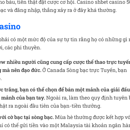
o báu, tiền thật đặt cược cơ hội. Casino shbet casino 5
ạc và đăng nhập, thắng xảy ra ở đây khá thường.
asino
 phải có một mức độ của sự tự tin rằng họ có những gì
i, các phi thuyền.
ew nhiều người cũng cung cấp cược thể thao trực tuyế
ng mà nên đạo đức.
Ở Canada Sòng bạc trực Tuyến, bạn
.
c trắng, bạn có thể chọn để bán một mảnh của giải đấu
 mảnh của bạn tay.
Ngoài ra, làm theo quy định tuyên 
hật ra ngoài đầu tiên của bạn-tiền thưởng.
ới cờ bạc tại sòng bạc.
Mùa hè thường được kết hợp vớ
í có thể gửi tiền vào một Malaysia tài khoản ngân hà