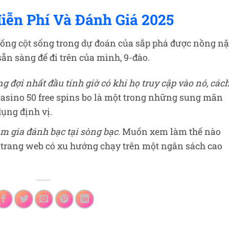
iễn Phí Và Đánh Giá 2025
xuống cột sống trong dự đoán của sắp phá được nồng n
ẵn sàng để đi trên của mình, 9-đào.
 đợi nhất đầu tính giờ có khi họ truy cập vào nó, các
casino 50 free spins bo là một trong những sung mãn
dụng định vị.
m gia đánh bạc tại sòng bạc.
Muốn xem làm thế nào
 trang web có xu hướng chạy trên một ngân sách cao