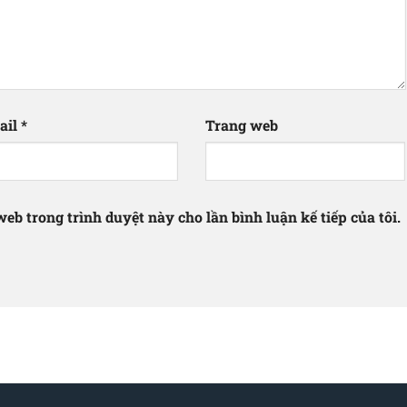
ail
*
Trang web
web trong trình duyệt này cho lần bình luận kế tiếp của tôi.