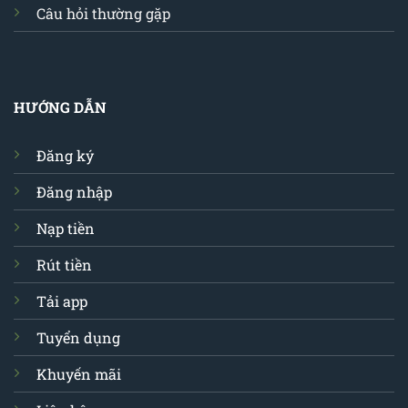
Câu hỏi thường gặp
HƯỚNG DẪN
Đăng ký
Đăng nhập
Nạp tiền
Rút tiền
Tải app
Tuyển dụng
Khuyến mãi