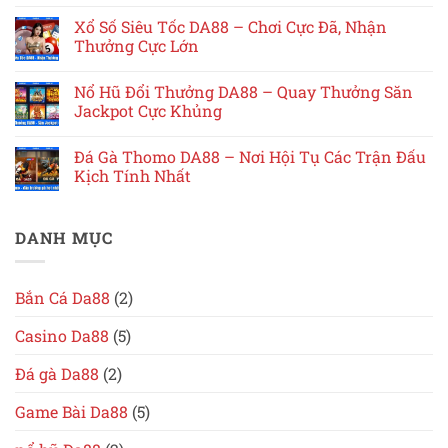
Dẫn
Mặt
Kinh
Không
2025
Da88
Nghiệm
có
Xổ Số Siêu Tốc DA88 – Chơi Cực Đã, Nhận
Cơ
Soi
bình
Hội
Kèo
luận
Thưởng Cực Lớn
Trở
Bóng
ở
Thành
Đá
Tiết
Không
Triệu
Thắng
Lộ
có
Nổ Hũ Đổi Thưởng DA88 – Quay Thưởng Săn
Phú
Lớn
Mẹo
bình
Dễ
Chơi
luận
Jackpot Cực Khủng
Dàng
Xổ
ở
Năm
Số
Xổ
Không
2025
Miền
Số
có
Đá Gà Thomo DA88 – Nơi Hội Tụ Các Trận Đấu
Nam
Siêu
bình
Hôm
Tốc
luận
Kịch Tính Nhất
Nay
DA88
ở
Hiệu
–
Nổ
Không
Quả
Chơi
Hũ
có
Nhất
Cực
Đổi
bình
DANH MỤC
Đã,
Thưởng
luận
Nhận
DA88
ở
Thưởng
–
Đá
Cực
Quay
Gà
Lớn
Thưởng
Thomo
Bắn Cá Da88
(2)
Săn
DA88
Jackpot
–
Cực
Nơi
Casino Da88
(5)
Khủng
Hội
Tụ
Các
Đá gà Da88
(2)
Trận
Đấu
Kịch
Game Bài Da88
(5)
Tính
Nhất