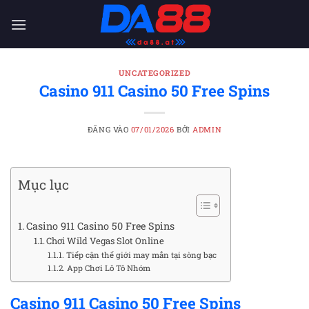
Bỏ
qua
nội
dung
UNCATEGORIZED
Casino 911 Casino 50 Free Spins
ĐĂNG VÀO
07/01/2026
BỞI
ADMIN
Mục lục
Casino 911 Casino 50 Free Spins
Chơi Wild Vegas Slot Online
Tiếp cận thế giới may mắn tại sòng bạc
App Chơi Lô Tô Nhóm
Casino 911 Casino 50 Free Spins