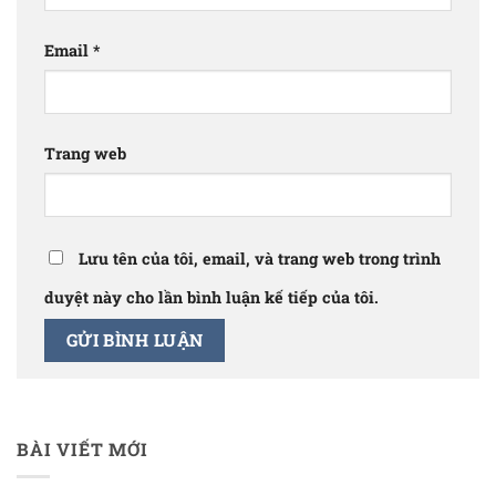
Email
*
Trang web
Lưu tên của tôi, email, và trang web trong trình
duyệt này cho lần bình luận kế tiếp của tôi.
BÀI VIẾT MỚI