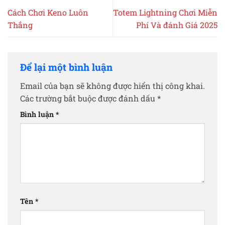
Cách Chơi Keno Luôn
Totem Lightning Chơi Miễn
Thắng
Phí Và đánh Giá 2025
Để lại một bình luận
Email của bạn sẽ không được hiển thị công khai.
Các trường bắt buộc được đánh dấu
*
Bình luận
*
Tên
*