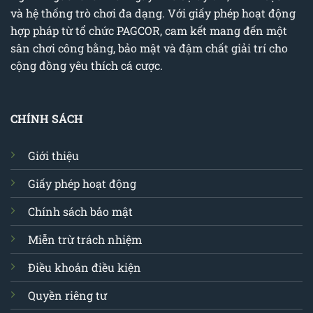
và hệ thống trò chơi đa dạng. Với giấy phép hoạt động
hợp pháp từ tổ chức PAGCOR, cam kết mang đến một
sân chơi công bằng, bảo mật và đậm chất giải trí cho
cộng đồng yêu thích cá cược.
CHÍNH SÁCH
Giới thiệu
Giấy phép hoạt động
Chính sách bảo mật
Miễn trừ trách nhiệm
Điều khoản điều kiện
Quyền riêng tư