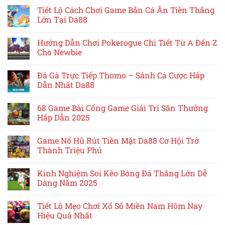
Tiết Lộ Cách Chơi Game Bắn Cá Ăn Tiền Thắng
Lớn Tại Da88
Không
có
Hướng Dẫn Chơi Pokerogue Chi Tiết Từ A Đến Z
bình
luận
Cho Newbie
ở
Tiết
Không
Lộ
có
Đá Gà Trực Tiếp Thomo – Sảnh Cá Cược Hấp
Cách
bình
Chơi
luận
Dẫn Nhất Da88
Game
ở
Bắn
Hướng
Không
Cá
Dẫn
có
68 Game Bài Cổng Game Giải Trí Săn Thưởng
Ăn
Chơi
bình
Tiền
Pokerogue
luận
Hấp Dẫn 2025
Thắng
Chi
ở
Lớn
Tiết
Đá
Không
Tại
Từ
Gà
có
Game Nổ Hũ Rút Tiền Mặt Da88 Cơ Hội Trở
Da88
A
Trực
bình
Đến
Tiếp
luận
Thành Triệu Phú
Z
Thomo
ở
Cho
–
68
Không
Newbie
Sảnh
Game
có
Kinh Nghiệm Soi Kèo Bóng Đá Thắng Lớn Dễ
Cá
Bài
bình
Cược
Cổng
luận
Dàng Năm 2025
Hấp
Game
ở
Dẫn
Giải
Game
Không
Nhất
Trí
Nổ
có
Tiết Lộ Mẹo Chơi Xổ Số Miền Nam Hôm Nay
Da88
Săn
Hũ
bình
Thưởng
Rút
luận
Hiệu Quả Nhất
Hấp
Tiền
ở