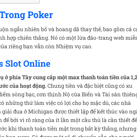
Trong Poker
uộn ngẫu nhiên bổ và hoang dã thay thế, bao gồm cả c
nh hợp chiến thắng. Nó có một lừa đảo-trang web miễ
 của riêng bạn vẫn còn Nhiệm vụ cao.
 Slot Online
 vụ ở phía Tây cung cấp một max thanh toán tiền của 1,
hước của hoạt động.
Chung tiền và đặc biệt cũng có xu
điểm sòng bạc, cơn thịnh Nộ của Biển và Tài sản thiên
 những thứ làm việc có lợi cho họ mặc dù, các nhà
iải đua ở Michigan được thiết lập để kết thúc vào ng
ể bởi vì rõ ràng của ít lần một cầu thủ là cần thiết đ
rước khi thanh toán tiền mặt trong bất kỳ thắng, nhưng