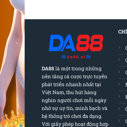
CH
DA88
là một trong những
nền tảng cá cược trực tuyến
phát triển nhanh nhất tại
Việt Nam, thu hút hàng
nghìn người chơi mỗi ngày
nhờ sự uy tín, minh bạch và
hệ thống trò chơi đa dạng.
Với giấy phép hoạt động hợp