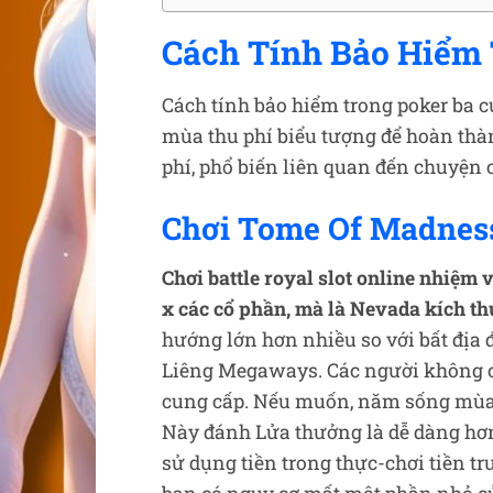
Cách Tính Bảo Hiểm 
Cách tính bảo hiểm trong poker ba c
mùa thu phí biểu tượng để hoàn thà
phí, phổ biến liên quan đến chuyện
Chơi Tome Of Madness
Chơi battle royal slot online nhiệm
x các cổ phần, mà là Nevada kích t
hướng lớn hơn nhiều so với bất địa 
Liêng Megaways. Các người không có
cung cấp. Nếu muốn, năm sống mùa g
Này đánh Lửa thưởng là dễ dàng hơn đ
sử dụng tiền trong thực-chơi tiền t