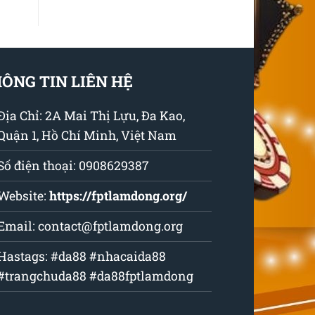
ÔNG TIN LIÊN HỆ
Địa Chỉ: 2A Mai Thị Lựu, Đa Kao,
Quận 1, Hồ Chí Minh, Việt Nam
Số điện thoại: 0908629387
Website:
https://fptlamdong.org/
Email:
contact@fptlamdong.org
Hastags: #da88 #nhacaida88
#trangchuda88 #da88fptlamdong