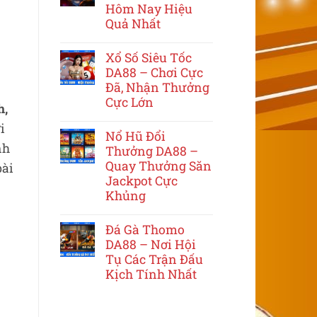
ở
Cơ
Hôm Nay Hiệu
Kinh
Hội
Nghiệm
Trở
Quả Nhất
Soi
Thành
Kèo
Không
Triệu
Bóng
có
Phú
Xổ Số Siêu Tốc
Đá
bình
Thắng
luận
DA88 – Chơi Cực
ở
Lớn
Đã, Nhận Thưởng
Tiết
Dễ
Lộ
Dàng
Cực Lớn
h,
Mẹo
Năm
Chơi
Không
2025
i
Xổ
có
Nổ Hũ Đổi
Số
bình
nh
Miền
luận
Thưởng DA88 –
ở
Nam
Quay Thưởng Săn
bài
Xổ
Hôm
Số
Nay
Jackpot Cực
Siêu
Hiệu
Khủng
Tốc
Quả
DA88
Nhất
Không
–
có
Chơi
Đá Gà Thomo
bình
Cực
luận
DA88 – Nơi Hội
Đã,
ở
Nhận
Tụ Các Trận Đấu
Nổ
Thưởng
Hũ
Kịch Tính Nhất
Cực
Đổi
Lớn
Thưởng
Không
DA88
có
–
bình