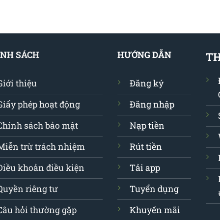
ÍNH SÁCH
HƯỚNG DẪN
TH
Giới thiệu
Đăng ký
Giấy phép hoạt động
Đăng nhập
Chính sách bảo mật
Nạp tiền
Miễn trừ trách nhiệm
Rút tiền
Điều khoản điều kiện
Tải app
Quyền riêng tư
Tuyển dụng
Câu hỏi thường gặp
Khuyến mãi