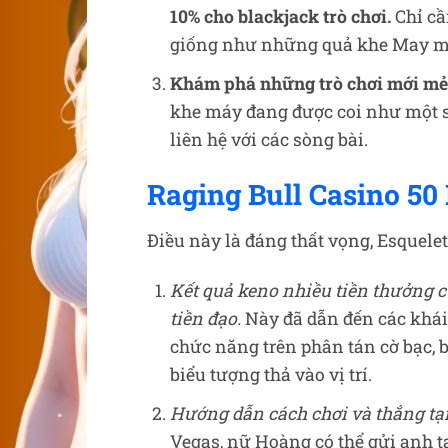
10% cho blackjack trò chơi.
Chỉ cầ
giống như những quả khe May m
Khám phá những trò chơi mới mẻ 
khe máy đang được coi như một số 
liên hệ với các sòng bài.
Raging Bull Casino 50
Điều này là đáng thất vọng, Esquele
Kết quả keno nhiều tiền thưởng cũ
tiền đạo.
Này đã dẫn đến các khái
chức năng trên phân tán cờ bạc,
biểu tượng thả vào vị trí.
Hướng dẫn cách chơi và thắng tại
Vegas, nữ Hoàng có thể gửi anh 