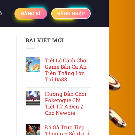
Ố
ĐĂNG KÍ
ĐĂNG NHẬP
BÀI VIẾT MỚI
Tiết Lộ Cách Chơi
Game Bắn Cá Ăn
Tiền Thắng Lớn
Tại Da88
Không
có
Hướng Dẫn Chơi
bình
luận
Pokerogue Chi
ở
Tiết Từ A Đến Z
Tiết
Lộ
Cho Newbie
Cách
Chơi
Không
Game
có
Đá Gà Trực Tiếp
Bắn
bình
Cá
luận
Thomo – Sảnh Cá