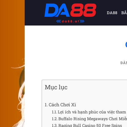
Bỏ
qua
DA88
BẮ
nội
dung
ĐĂ
Mục lục
Cách Chơi Xì
Lợi ích và hạnh phúc của việc tham 
Buffalo Rising Megaways Chơi Miễ
Raging Bull Casino 50 Free Spins