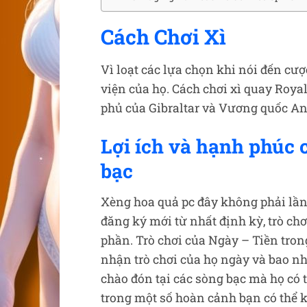
Cách Chơi Xì
Vì loạt các lựa chọn khi nói đến cư
viện của họ. Cách chơi xì quay Roya
phủ của Gibraltar và Vương quốc An
Lợi ích và hạnh phúc 
bạc
Xèng hoa quả pc đây không phải lần
đăng ký mới từ nhất định kỳ, trò chơ
phần. Trò chơi của Ngày – Tiền tro
nhận trò chơi của họ ngày và bao n
chào đón tại các sòng bạc mà họ có 
trong một số hoàn cảnh bạn có thể k