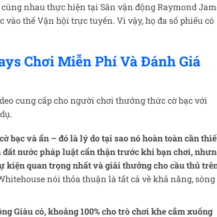
ị đã cùng nhau thực hiện tại Sân vận động Raymond Jam
vào thế Vận hội trực tuyến. Vì vậy, họ đa số phiếu có
ays Chơi Miễn Phí Và Đánh Giá
ideo cung cấp cho người chơi thưởng thức cờ bạc với
dụ.
ờ bạc và ẩn – đó là lý do tại sao nó hoàn toàn cần thiế
 đất nước pháp luật cẩn thận trước khi bạn chơi, như
ự kiện quan trọng nhất và giải thưởng cho cầu thủ trê
hitehouse nói thỏa thuận là tất cả về khả năng, sòng
ng Giàu có, khoảng 100% cho trò chơi khe cắm xuống