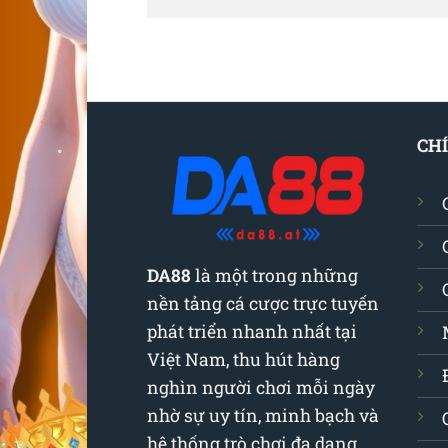
CH
DA88
là một trong những
nền tảng cá cược trực tuyến
phát triển nhanh nhất tại
Việt Nam, thu hút hàng
nghìn người chơi mỗi ngày
nhờ sự uy tín, minh bạch và
hệ thống trò chơi đa dạng.