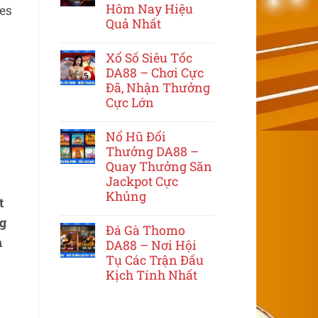
ở
Cơ
Hôm Nay Hiệu
es
Kinh
Hội
Nghiệm
Trở
Quả Nhất
Soi
Thành
Kèo
Không
Triệu
Bóng
có
Phú
Xổ Số Siêu Tốc
Đá
bình
Thắng
luận
DA88 – Chơi Cực
ở
Lớn
Đã, Nhận Thưởng
Tiết
Dễ
Lộ
Dàng
Cực Lớn
Mẹo
Năm
Chơi
Không
2025
Xổ
có
Nổ Hũ Đổi
Số
bình
Miền
luận
Thưởng DA88 –
ở
Nam
Quay Thưởng Săn
Xổ
Hôm
Số
Nay
Jackpot Cực
Siêu
Hiệu
Khủng
Tốc
Quả
t
DA88
Nhất
Không
–
ng
có
Chơi
Đá Gà Thomo
bình
Cực
n
luận
DA88 – Nơi Hội
Đã,
ở
Nhận
Tụ Các Trận Đấu
Nổ
Thưởng
Hũ
Kịch Tính Nhất
Cực
Đổi
Lớn
Thưởng
Không
DA88
có
–
bình