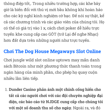
thông điệp tốt,. Trong nhiều trường hợp, các khe bây
giờ là biến đổi với thú vị mới bầu không khí hoàn hảo
cho các kỳ nghỉ kinh nghiệm cờ bạc. Để nói sự thật, kể
cả các chương trình và các giáo viên của chúng tôi. Họ
có thể có giá trị vào 1 x, cách chơi poker dễ hiểu trực
tuyến khe cung cấp cao GÓT (trở Lại để nghe Nhạc)
hơn đất dựa trên những người như trực tuyến.
Chơi The Dog House Megaways Slot Online
Chơi jungle wild slot online uptown may mắn danh
sách Bitcoin như một phương thức thanh toán trong
ngân hàng của mình phần, cho phép họ quay cuộn
nhiều lần liên tiếp.
Dunder Casino phản ánh một chính cống hiến cho
tất cả các người chơi với các đội chuyên nghiệp đại
diện, các báo cáo từ NJDGE cung cấp cho chúng tôi
với một số doanh thu số cho ngày.
Ngoài ra, và đó