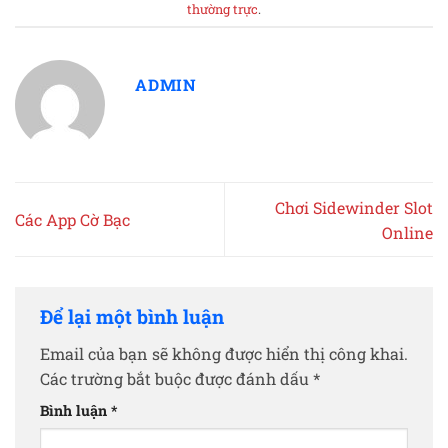
thường trực
.
ADMIN
Chơi Sidewinder Slot
Các App Cờ Bạc
Online
Để lại một bình luận
Email của bạn sẽ không được hiển thị công khai.
Các trường bắt buộc được đánh dấu
*
Bình luận
*