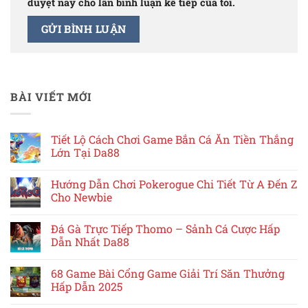
duyệt này cho lần bình luận kế tiếp của tôi.
BÀI VIẾT MỚI
Tiết Lộ Cách Chơi Game Bắn Cá Ăn Tiền Thắng
Lớn Tại Da88
Không
có
Hướng Dẫn Chơi Pokerogue Chi Tiết Từ A Đến Z
bình
luận
Cho Newbie
ở
Tiết
Không
Lộ
có
Đá Gà Trực Tiếp Thomo – Sảnh Cá Cược Hấp
Cách
bình
Chơi
luận
Dẫn Nhất Da88
Game
ở
Bắn
Hướng
Không
Cá
Dẫn
có
68 Game Bài Cổng Game Giải Trí Săn Thưởng
Ăn
Chơi
bình
Tiền
Pokerogue
luận
Hấp Dẫn 2025
Thắng
Chi
ở
Lớn
Tiết
Đá
Không