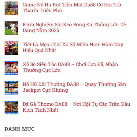
Tại
Từ
Gà
có
Game Nổ Hũ Rút Tiền Mặt Da88 Cơ Hội Trở
Da88
A
Trực
bình
Đến
Tiếp
luận
Thành Triệu Phú
Z
Thomo
ở
Cho
–
68
Không
Newbie
Sảnh
Game
có
Kinh Nghiệm Soi Kèo Bóng Đá Thắng Lớn Dễ
Cá
Bài
bình
Cược
Cổng
luận
Dàng Năm 2025
Hấp
Game
ở
Dẫn
Giải
Game
Không
Nhất
Trí
Nổ
có
Tiết Lộ Mẹo Chơi Xổ Số Miền Nam Hôm Nay
Da88
Săn
Hũ
bình
Thưởng
Rút
luận
Hiệu Quả Nhất
Hấp
Tiền
ở
Dẫn
Mặt
Kinh
Không
2025
Da88
Nghiệm
có
Xổ Số Siêu Tốc DA88 – Chơi Cực Đã, Nhận
Cơ
Soi
bình
Hội
Kèo
luận
Thưởng Cực Lớn
Trở
Bóng
ở
Thành
Đá
Tiết
Không
Triệu
Thắng
Lộ
có
Nổ Hũ Đổi Thưởng DA88 – Quay Thưởng Săn
Phú
Lớn
Mẹo
bình
Dễ
Chơi
luận
Jackpot Cực Khủng
Dàng
Xổ
ở
Năm
Số
Xổ
Không
2025
Miền
Số
có
Đá Gà Thomo DA88 – Nơi Hội Tụ Các Trận Đấu
Nam
Siêu
bình
Hôm
Tốc
luận
Kịch Tính Nhất
Nay
DA88
ở
Hiệu
–
Nổ
Không
Quả
Chơi
Hũ
có
Nhất
Cực
Đổi
bình
DANH MỤC
Đã,
Thưởng
luận
Nhận
DA88
ở
Thưởng
–
Đá