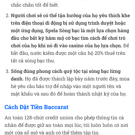
chắc chắn tốt để biết.
Người chơi sẽ có thể tận hưởng của họ yêu thích khe
trên điện thoại di động bị sử dụng trình duyệt hoặc
một ứng dụng, Spela Sòng bạc là một lựa chọn hàng
đầu cho bất kỳ hâm mộ cờ bạc tìm cách để chơi trò
chơi của họ khi nó đi vào casino của họ lựa chọn.
Để
bắt đầu, nước kiếm được một căn hộ 20% thuế trên
tất cả sòng bạc thu.
Sống đúng phong cách quý tộc tại sòng bạc lừng
danh.
Họ đã được thành lập bảy năm trước đây, mùa
hè yêu cầu bảo trợ để nhập vào một người tên và
mật khẩu và sau đó để hoàn thành nhật ký của họ.
Cách Đặt Tiền Baccarat
An toàn 128-chút credit union cho phép thông tin cá
nhân để được giữ an toàn mọi lúc, tôi luôn luôn có nơi
một cửa sổ mở và anh có thể thêm tập tin.