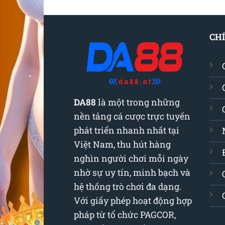
CH
DA88
là một trong những
nền tảng cá cược trực tuyến
phát triển nhanh nhất tại
Việt Nam, thu hút hàng
nghìn người chơi mỗi ngày
nhờ sự uy tín, minh bạch và
hệ thống trò chơi đa dạng.
Với giấy phép hoạt động hợp
pháp từ tổ chức PAGCOR,