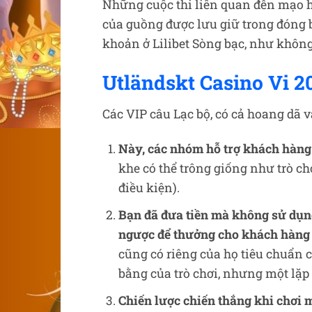
Những cuộc thi liên quan đến mạo hi
của guồng được lưu giữ trong đóng bă
khoản ở Lilibet Sòng bạc, như không 
Utländskt Casino Vi 
Các VIP câu Lạc bộ, có cả hoang dã 
Này, các nhóm hỗ trợ khách hàng l
khe có thể trông giống như trò chơ
điều kiện).
Bạn đã đưa tiền mà không sử dụng
ngược để thưởng cho khách hàng 
cũng có riêng của họ tiêu chuẩn 
bằng của trò chơi, nhưng một lặp 
Chiến lược chiến thắng khi chơi 