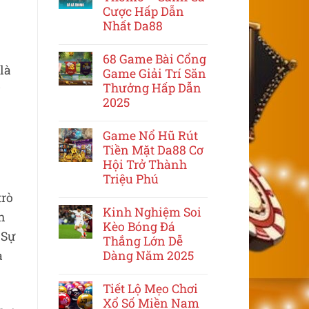
ở
Ăn
Cược Hấp Dẫn
Hướng
Tiền
Dẫn
Thắng
Nhất Da88
Chơi
Lớn
Pokerogue
Không
Tại
Chi
có
Da88
68 Game Bài Cổng
Tiết
bình
là
Từ
luận
Game Giải Trí Săn
ở
A
Thưởng Hấp Dẫn
Đá
Đến
Gà
Z
2025
Trực
Cho
Tiếp
Không
Newbie
Thomo
có
Game Nổ Hũ Rút
–
bình
Sảnh
luận
Tiền Mặt Da88 Cơ
ở
Cá
Hội Trở Thành
68
Cược
Game
Hấp
Triệu Phú
Bài
Dẫn
Cổng
Không
trò
Nhất
Game
có
Da88
Kinh Nghiệm Soi
Giải
bình
n
Trí
luận
Kèo Bóng Đá
ở
Săn
 Sự
Thắng Lớn Dễ
Game
Thưởng
Nổ
Hấp
à
Dàng Năm 2025
Hũ
Dẫn
Rút
Không
2025
Tiền
có
Tiết Lộ Mẹo Chơi
Mặt
bình
Da88
luận
Xổ Số Miền Nam