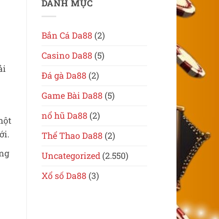
DANH MỤC
Quay
luận
ở
Thưởng
Đá
Săn
Gà
Jackpot
Thomo
Cực
Bắn Cá Da88
(2)
DA88
Khủng
–
Nơi
Casino Da88
(5)
Hội
Tụ
ải
Các
Đá gà Da88
(2)
Trận
Đấu
Kịch
Game Bài Da88
(5)
Tính
Nhất
nổ hũ Da88
(2)
một
ới.
Thể Thao Da88
(2)
ững
Uncategorized
(2.550)
Xổ số Da88
(3)