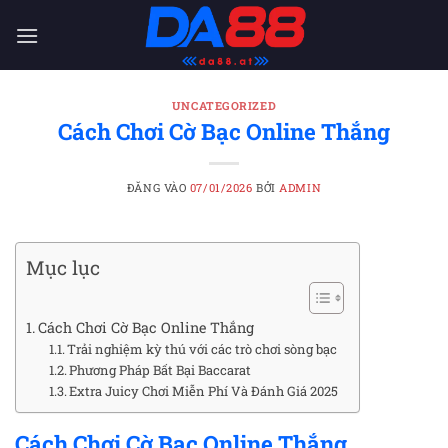
Bỏ
qua
nội
dung
UNCATEGORIZED
Cách Chơi Cờ Bạc Online Thắng
ĐĂNG VÀO
07/01/2026
BỞI
ADMIN
Mục lục
Cách Chơi Cờ Bạc Online Thắng
Trải nghiệm kỳ thú với các trò chơi sòng bạc
Phương Pháp Bất Bại Baccarat
Extra Juicy Chơi Miễn Phí Và Đánh Giá 2025
Cách Chơi Cờ Bạc Online Thắng