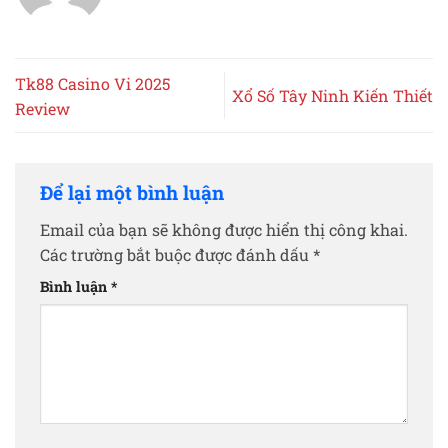
Tk88 Casino Vi 2025
Xổ Số Tây Ninh Kiến Thiết
Review
Để lại một bình luận
Email của bạn sẽ không được hiển thị công khai.
Các trường bắt buộc được đánh dấu
*
Bình luận
*