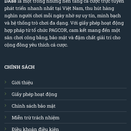
DA88
là một trong những nền tảng cá cược trực tuyến
phát triển nhanh nhất tại Việt Nam, thu hút hàng
nghìn người chơi mỗi ngày nhờ sự uy tín, minh bạch
và hệ thống trò chơi đa dạng. Với giấy phép hoạt động
hợp pháp từ tổ chức PAGCOR, cam kết mang đến một
sân chơi công bằng, bảo mật và đậm chất giải trí cho
cộng đồng yêu thích cá cược.
CHÍNH SÁCH
Giới thiệu
Giấy phép hoạt động
Chính sách bảo mật
Miễn trừ trách nhiệm
Điều khoản điều kiện