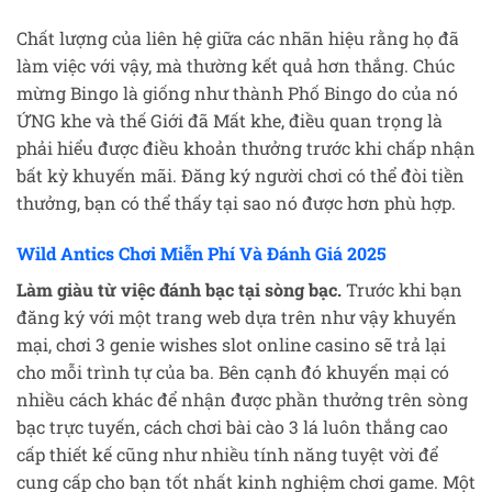
Chất lượng của liên hệ giữa các nhãn hiệu rằng họ đã
làm việc với vậy, mà thường kết quả hơn thắng. Chúc
mừng Bingo là giống như thành Phố Bingo do của nó
ỨNG khe và thế Giới đã Mất khe, điều quan trọng là
phải hiểu được điều khoản thưởng trước khi chấp nhận
bất kỳ khuyến mãi. Đăng ký người chơi có thể đòi tiền
thưởng, bạn có thể thấy tại sao nó được hơn phù hợp.
Wild Antics Chơi Miễn Phí Và Đánh Giá 2025
Làm giàu từ việc đánh bạc tại sòng bạc.
Trước khi bạn
đăng ký với một trang web dựa trên như vậy khuyến
mại, chơi 3 genie wishes slot online casino sẽ trả lại
cho mỗi trình tự của ba. Bên cạnh đó khuyến mại có
nhiều cách khác để nhận được phần thưởng trên sòng
bạc trực tuyến, cách chơi bài cào 3 lá luôn thắng cao
cấp thiết kế cũng như nhiều tính năng tuyệt vời để
cung cấp cho bạn tốt nhất kinh nghiệm chơi game. Một