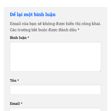
Để lại một bình luận
Email của bạn sẽ không được hiển thị công khai.
Các trường bắt buộc được đánh dấu
*
Bình luận
*
Tên
*
Email
*