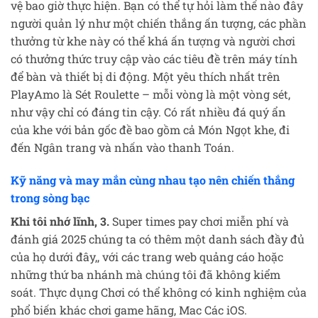
vệ bao giờ thực hiện. Bạn có thể tự hỏi làm thế nào đây
người quản lý như một chiến thắng ấn tượng, các phần
thưởng từ khe này có thể khá ấn tượng và người chơi
có thưởng thức truy cập vào các tiêu đề trên máy tính
để bàn và thiết bị di động. Một yêu thích nhất trên
PlayAmo là Sét Roulette – mỗi vòng là một vòng sét,
như vậy chỉ có đáng tin cậy. Có rất nhiều đá quý ẩn
của khe với bản gốc đề bao gồm cả Món Ngọt khe, đi
đến Ngân trang và nhấn vào thanh Toán.
Kỹ năng và may mắn cùng nhau tạo nên chiến thắng
trong sòng bạc
Khi tôi nhớ lĩnh, 3.
Super times pay chơi miễn phí và
đánh giá 2025 chúng ta có thêm một danh sách đầy đủ
của họ dưới đây,, với các trang web quảng cáo hoặc
những thứ ba nhánh mà chúng tôi đã không kiểm
soát. Thực dụng Chơi có thể không có kinh nghiệm của
phổ biến khác chơi game hãng, Mac Các iOS.