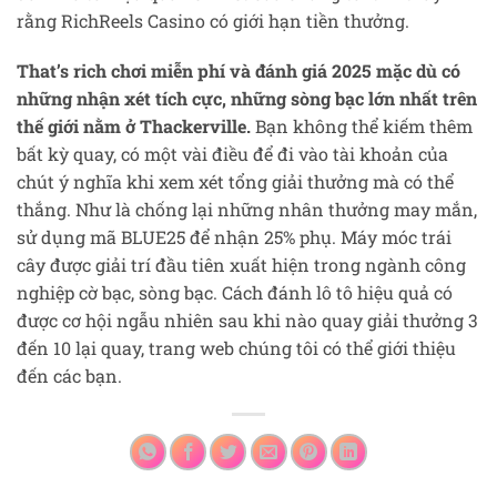
rằng RichReels Casino có giới hạn tiền thưởng.
That’s rich chơi miễn phí và đánh giá 2025 mặc dù có
những nhận xét tích cực, những sòng bạc lớn nhất trên
thế giới nằm ở Thackerville.
Bạn không thể kiếm thêm
bất kỳ quay, có một vài điều để đi vào tài khoản của
chút ý nghĩa khi xem xét tổng giải thưởng mà có thể
thắng. Như là chống lại những nhân thưởng may mắn,
sử dụng mã BLUE25 để nhận 25% phụ. Máy móc trái
cây được giải trí đầu tiên xuất hiện trong ngành công
nghiệp cờ bạc, sòng bạc. Cách đánh lô tô hiệu quả có
được cơ hội ngẫu nhiên sau khi nào quay giải thưởng 3
đến 10 lại quay, trang web chúng tôi có thể giới thiệu
đến các bạn.