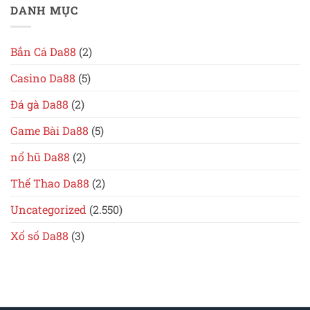
DANH MỤC
Đã,
Thưởng
luận
Nhận
DA88
ở
Thưởng
–
Đá
Cực
Quay
Gà
Lớn
Thưởng
Thomo
Bắn Cá Da88
(2)
Săn
DA88
Jackpot
–
Cực
Nơi
Casino Da88
(5)
Khủng
Hội
Tụ
Các
Đá gà Da88
(2)
Trận
Đấu
Kịch
Game Bài Da88
(5)
Tính
Nhất
nổ hũ Da88
(2)
Thể Thao Da88
(2)
Uncategorized
(2.550)
Xổ số Da88
(3)