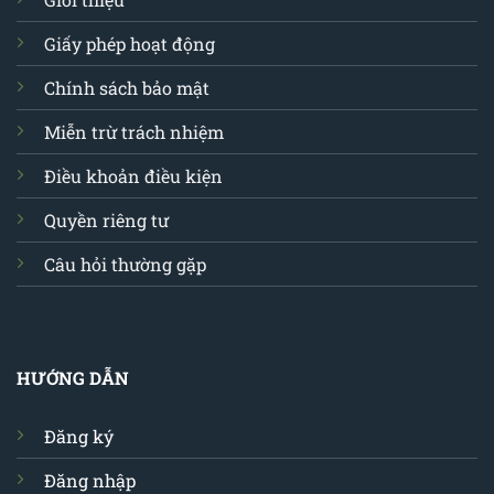
Giấy phép hoạt động
Chính sách bảo mật
Miễn trừ trách nhiệm
Điều khoản điều kiện
Quyền riêng tư
Câu hỏi thường gặp
HƯỚNG DẪN
Đăng ký
Đăng nhập