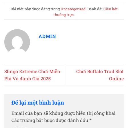
Bài viết này được đăng trong
Uncategorized
. Đánh dấu
liên kết
thường trực
.
ADMIN
Slingo Extreme Chơi Miễn
Chơi Buffalo Trail Slot
Phí Và đánh Giá 2025
Online
Để lại một bình luận
Email của bạn sẽ không được hiển thị công khai.
Các trường bắt buộc được đánh dấu
*