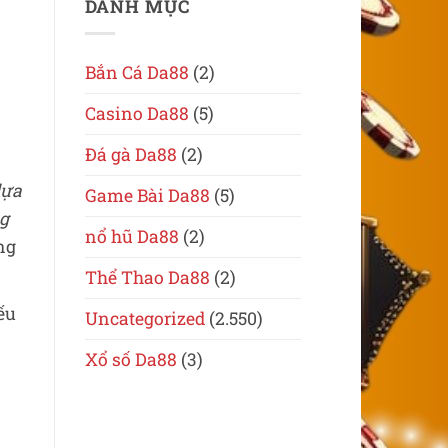
DANH MỤC
Quay
luận
ở
Thưởng
Đá
Săn
Gà
Jackpot
Thomo
Cực
Bắn Cá Da88
(2)
DA88
Khủng
–
Nơi
Casino Da88
(5)
Hội
Tụ
Các
Đá gà Da88
(2)
Trận
Đấu
Kịch
dựa
Game Bài Da88
(5)
Tính
Nhất
ng
nổ hũ Da88
(2)
ng
Thể Thao Da88
(2)
ếu
Uncategorized
(2.550)
Xổ số Da88
(3)