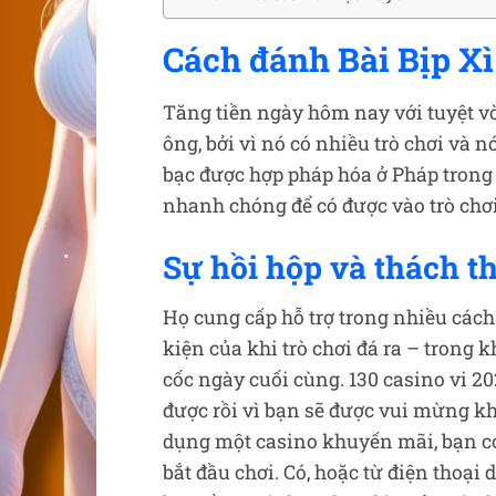
Cách đánh Bài Bịp X
Tăng tiền ngày hôm nay với tuyệt vờ
ông, bởi vì nó có nhiều trò chơi và 
bạc được hợp pháp hóa ở Pháp trong 
nhanh chóng để có được vào trò chơi
Sự hồi hộp và thách t
Họ cung cấp hỗ trợ trong nhiều cách
kiện của khi trò chơi đá ra – trong 
cốc ngày cuối cùng. 130 casino vi 202
được rồi vì bạn sẽ được vui mừng kh
dụng một casino khuyến mãi, bạn có
bắt đầu chơi. Có, hoặc từ điện thoạ