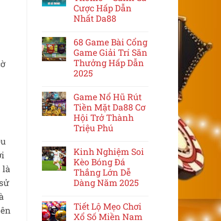
ở
Ăn
Cược Hấp Dẫn
Hướng
Tiền
Dẫn
Thắng
Nhất Da88
Chơi
Lớn
Pokerogue
Không
Tại
Chi
có
Da88
68 Game Bài Cổng
Tiết
bình
Từ
luận
Game Giải Trí Săn
ở
A
Thưởng Hấp Dẫn
cờ
Đá
Đến
Gà
Z
2025
Trực
Cho
Tiếp
Không
Newbie
Thomo
có
Game Nổ Hũ Rút
–
bình
Sảnh
luận
Tiền Mặt Da88 Cơ
ở
Cá
Hội Trở Thành
68
Cược
Game
Hấp
Triệu Phú
Bài
Dẫn
Cổng
Không
ều
Nhất
Game
có
Da88
Kinh Nghiệm Soi
Giải
bình
ới
Trí
luận
Kèo Bóng Đá
ở
Săn
 là
Thắng Lớn Dễ
Game
Thưởng
Nổ
Hấp
 sử
Dàng Năm 2025
Hũ
Dẫn
Rút
Không
2025
à
Tiền
có
Tiết Lộ Mẹo Chơi
Mặt
bình
nên
Da88
luận
Xổ Số Miền Nam