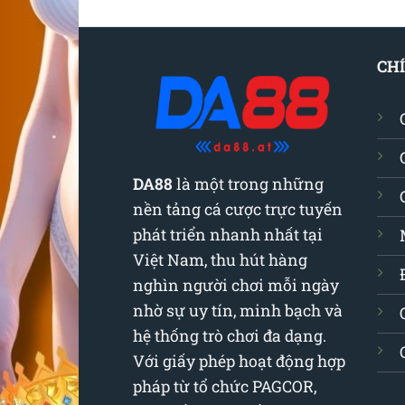
CH
DA88
là một trong những
nền tảng cá cược trực tuyến
phát triển nhanh nhất tại
Việt Nam, thu hút hàng
nghìn người chơi mỗi ngày
nhờ sự uy tín, minh bạch và
hệ thống trò chơi đa dạng.
Với giấy phép hoạt động hợp
pháp từ tổ chức PAGCOR,