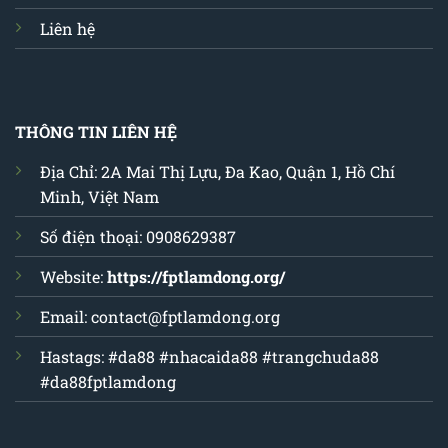
Liên hệ
THÔNG TIN LIÊN HỆ
Địa Chỉ: 2A Mai Thị Lựu, Đa Kao, Quận 1, Hồ Chí
Minh, Việt Nam
Số điện thoại: 0908629387
Website:
https://fptlamdong.org/
Email:
contact@fptlamdong.org
Hastags: #da88 #nhacaida88 #trangchuda88
#da88fptlamdong