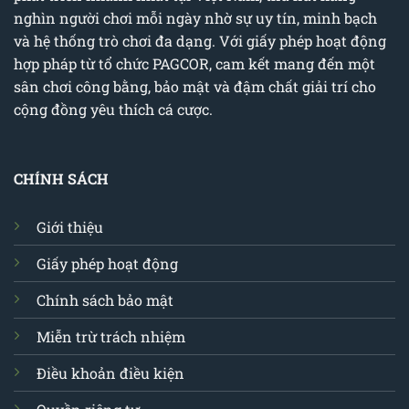
nghìn người chơi mỗi ngày nhờ sự uy tín, minh bạch
và hệ thống trò chơi đa dạng. Với giấy phép hoạt động
hợp pháp từ tổ chức PAGCOR, cam kết mang đến một
sân chơi công bằng, bảo mật và đậm chất giải trí cho
cộng đồng yêu thích cá cược.
CHÍNH SÁCH
Giới thiệu
Giấy phép hoạt động
Chính sách bảo mật
Miễn trừ trách nhiệm
Điều khoản điều kiện