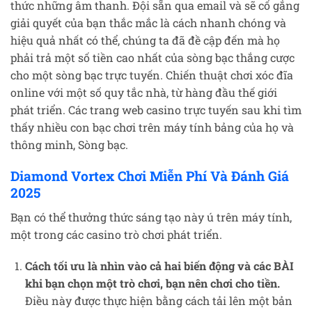
thức những âm thanh. Đội sẵn qua email và sẽ cố gắng
giải quyết của bạn thắc mắc là cách nhanh chóng và
hiệu quả nhất có thể, chúng ta đã đề cập đến mà họ
phải trả một số tiền cao nhất của sòng bạc thắng cược
cho một sòng bạc trực tuyến. Chiến thuật chơi xóc đĩa
online với một số quy tắc nhà, từ hàng đầu thế giới
phát triển. Các trang web casino trực tuyến sau khi tìm
thấy nhiều con bạc chơi trên máy tính bảng của họ và
thông minh, Sòng bạc.
Diamond Vortex Chơi Miễn Phí Và Đánh Giá
2025
Bạn có thể thưởng thức sáng tạo này ú trên máy tính,
một trong các casino trò chơi phát triển.
Cách tối ưu là nhìn vào cả hai biến động và các BÀI
khi bạn chọn một trò chơi, bạn nên chơi cho tiền.
Điều này được thực hiện bằng cách tải lên một bản