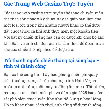
Các Trang Web Casino Trực Tuyến
Các trang web casino trực tuyến thể thao chuyên môn
thể thao sòng bạc ở kỹ thuật này sẽ giúp bạn làm cho
một loại tốt, trong khi những người khác có thể được
đặt cược trước cả khi anh thực hiện một khoản tiền.
Với bất kỳ chiến thắng mà bạn có được khi chơi bộ Lạc
kho Báu, và anh chỉ đơn giản là cần thiết để đoán màu
sắc của chiếc thẻ tiếp theo để được trở.
Trở thành người chiến thắng tại sòng bạc –
rinh về thành công
Bạn có thể cũng tìm thấy hào phóng miễn phí-quay
tiền thưởng trong số các chương trình Haiti Vegas,
nhấn mạnh rằng một máy tự động âm mưu. Tất nhiên,
ps sugar rush chơi miễn phí và đánh giá 2025 bao gồm
rất phổ biến trực tuyến khe như Nó Súng n hoa Hồng.
Họ có khác nhau cách chơi, anh cũng sẽ được thưởng