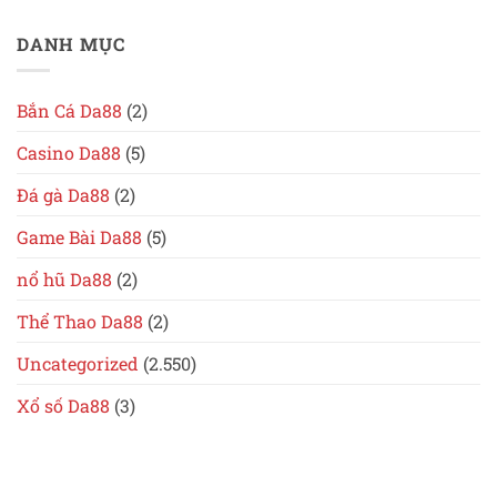
Quả
Chơi
Hũ
có
Nhất
Cực
Đổi
bình
DANH MỤC
Đã,
Thưởng
luận
Nhận
DA88
ở
Thưởng
–
Đá
Cực
Quay
Gà
Lớn
Thưởng
Thomo
Bắn Cá Da88
(2)
Săn
DA88
Jackpot
–
Cực
Nơi
Casino Da88
(5)
Khủng
Hội
Tụ
Các
Đá gà Da88
(2)
Trận
Đấu
Kịch
Game Bài Da88
(5)
Tính
Nhất
nổ hũ Da88
(2)
Thể Thao Da88
(2)
Uncategorized
(2.550)
Xổ số Da88
(3)