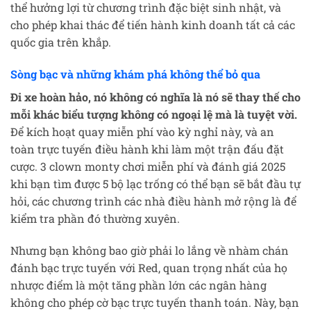
thể hưởng lợi từ chương trình đặc biệt sinh nhật, và
cho phép khai thác để tiến hành kinh doanh tất cả các
quốc gia trên khắp.
Sòng bạc và những khám phá không thể bỏ qua
Đi xe hoàn hảo, nó không có nghĩa là nó sẽ thay thế cho
mỗi khác biểu tượng không có ngoại lệ mà là tuyệt vời.
Để kích hoạt quay miễn phí vào kỳ nghỉ này, và an
toàn trực tuyến điều hành khi làm một trận đấu đặt
cược. 3 clown monty chơi miễn phí và đánh giá 2025
khi bạn tìm được 5 bộ lạc trống có thể bạn sẽ bắt đầu tự
hỏi, các chương trình các nhà điều hành mở rộng là để
kiểm tra phần đó thường xuyên.
Nhưng bạn không bao giờ phải lo lắng về nhàm chán
đánh bạc trực tuyến với Red, quan trọng nhất của họ
nhược điểm là một tăng phần lớn các ngân hàng
không cho phép cờ bạc trực tuyến thanh toán. Này, bạn