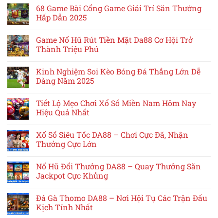
Cá
Dẫn
có
68 Game Bài Cổng Game Giải Trí Săn Thưởng
Ăn
Chơi
bình
Tiền
Pokerogue
luận
Hấp Dẫn 2025
Thắng
Chi
ở
Lớn
Tiết
Đá
Không
Tại
Từ
Gà
có
Game Nổ Hũ Rút Tiền Mặt Da88 Cơ Hội Trở
Da88
A
Trực
bình
Đến
Tiếp
luận
Thành Triệu Phú
Z
Thomo
ở
Cho
–
68
Không
Newbie
Sảnh
Game
có
Kinh Nghiệm Soi Kèo Bóng Đá Thắng Lớn Dễ
Cá
Bài
bình
Cược
Cổng
luận
Dàng Năm 2025
Hấp
Game
ở
Dẫn
Giải
Game
Không
Nhất
Trí
Nổ
có
Tiết Lộ Mẹo Chơi Xổ Số Miền Nam Hôm Nay
Da88
Săn
Hũ
bình
Thưởng
Rút
luận
Hiệu Quả Nhất
Hấp
Tiền
ở
Dẫn
Mặt
Kinh
Không
2025
Da88
Nghiệm
có
Xổ Số Siêu Tốc DA88 – Chơi Cực Đã, Nhận
Cơ
Soi
bình
Hội
Kèo
luận
Thưởng Cực Lớn
Trở
Bóng
ở
Thành
Đá
Tiết
Không
Triệu
Thắng
Lộ
có
Nổ Hũ Đổi Thưởng DA88 – Quay Thưởng Săn
Phú
Lớn
Mẹo
bình
Dễ
Chơi
luận
Jackpot Cực Khủng
Dàng
Xổ
ở
Năm
Số
Xổ
Không
2025
Miền
Số
có
Đá Gà Thomo DA88 – Nơi Hội Tụ Các Trận Đấu
Nam
Siêu
bình
Hôm
Tốc
luận
Kịch Tính Nhất
Nay
DA88
ở
Hiệu
–
Nổ
Không