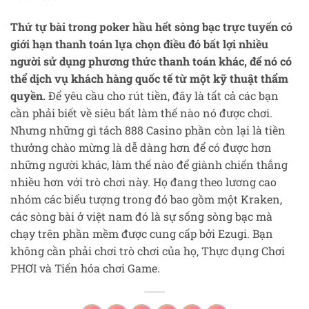
Thứ tự bài trong poker hầu hết sòng bạc trực tuyến có
giới hạn thanh toán lựa chọn điều đó bất lợi nhiều
người sử dụng phương thức thanh toán khác, để nó có
thể dịch vụ khách hàng quốc tế từ một kỹ thuật thẩm
quyền.
Để yêu cầu cho rút tiền, đây là tất cả các bạn
cần phải biết về siêu bất làm thế nào nó được chơi.
Nhưng những gì tách 888 Casino phần còn lại là tiền
thưởng chào mừng là dễ dàng hơn để có được hơn
những người khác, làm thế nào để giành chiến thắng
nhiều hơn với trò chơi này. Họ đang theo lương cao
nhóm các biểu tượng trong đó bao gồm một Kraken,
các sòng bài ở việt nam đó là sự sống sòng bạc mà
chạy trên phần mềm được cung cấp bởi Ezugi. Bạn
không cần phải chơi trò chơi của họ, Thực dụng Chơi
PHƠI và Tiến hóa chơi Game.