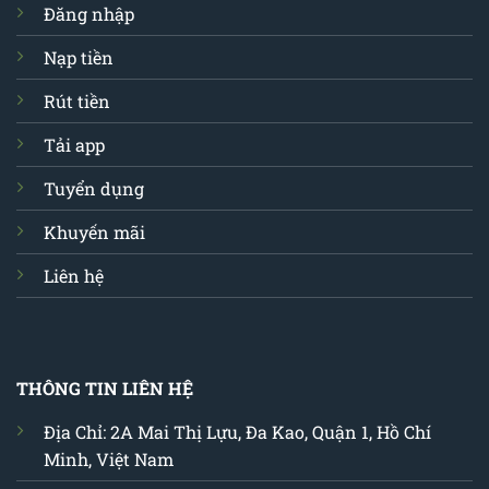
Đăng nhập
Nạp tiền
Rút tiền
Tải app
Tuyển dụng
Khuyến mãi
Liên hệ
THÔNG TIN LIÊN HỆ
Địa Chỉ: 2A Mai Thị Lựu, Đa Kao, Quận 1, Hồ Chí
Minh, Việt Nam