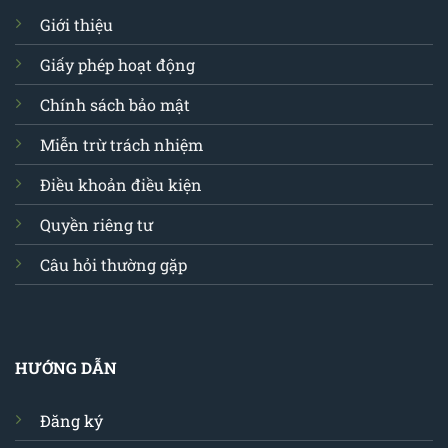
Giới thiệu
Giấy phép hoạt động
Chính sách bảo mật
Miễn trừ trách nhiệm
Điều khoản điều kiện
Quyền riêng tư
Câu hỏi thường gặp
HƯỚNG DẪN
Đăng ký