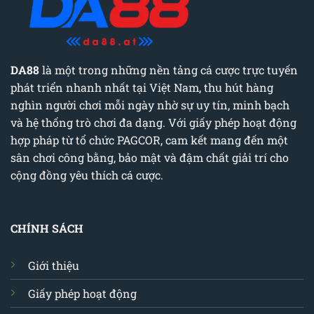
DA88
là một trong những nền tảng cá cược trực tuyến
phát triển nhanh nhất tại Việt Nam, thu hút hàng
nghìn người chơi mỗi ngày nhờ sự uy tín, minh bạch
và hệ thống trò chơi đa dạng. Với giấy phép hoạt động
hợp pháp từ tổ chức PAGCOR, cam kết mang đến một
sân chơi công bằng, bảo mật và đậm chất giải trí cho
cộng đồng yêu thích cá cược.
CHÍNH SÁCH
Giới thiệu
Giấy phép hoạt động