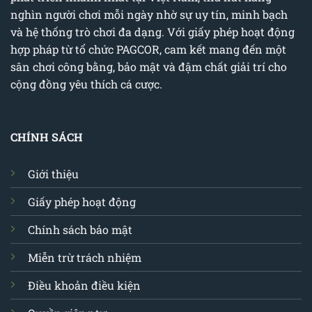
nghìn người chơi mỗi ngày nhờ sự uy tín, minh bạch
và hệ thống trò chơi đa dạng. Với giấy phép hoạt động
hợp pháp từ tổ chức PAGCOR, cam kết mang đến một
sân chơi công bằng, bảo mật và đậm chất giải trí cho
cộng đồng yêu thích cá cược.
CHÍNH SÁCH
Giới thiệu
Giấy phép hoạt động
Chính sách bảo mật
Miễn trừ trách nhiệm
Điều khoản điều kiện