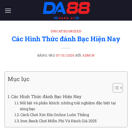
Bỏ
qua
nội
dung
UNCATEGORIZED
Các Hình Thức đánh Bạc Hiện Nay
ĐĂNG VÀO
07/01/2026
BỞI
ADMIN
Mục lục
Các Hình Thức đánh Bạc Hiện Nay
Nổi bật và phấn khích: những trải nghiệm đặc biệt tại
sòng bạc
Cách Chơi Xóc Đĩa Online Luôn Thắng
Iron Bank Chơi Miễn Phí Và Đánh Giá 2025