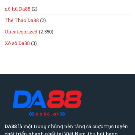
Nhất
nổ hũ Da88
(2)
Thể Thao Da88
(2)
Uncategorized
(2.550)
Xổ số Da88
(3)
DA88
là một trong những nền tảng cá cược trực tuyến
phát triển nhanh nhất tại Việt Nam, thu hút hàng