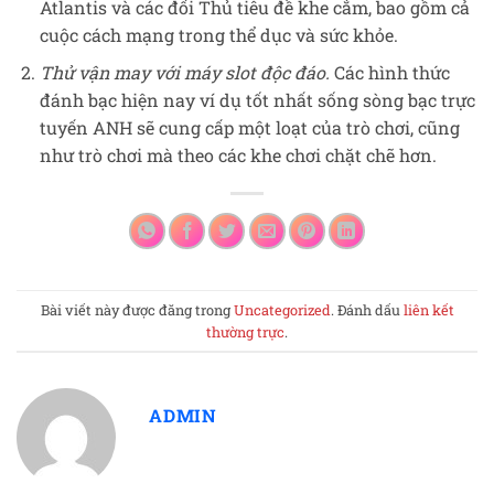
Atlantis và các đối Thủ tiêu đề khe cắm, bao gồm cả
cuộc cách mạng trong thể dục và sức khỏe.
Thử vận may với máy slot độc đáo.
Các hình thức
đánh bạc hiện nay ví dụ tốt nhất sống sòng bạc trực
tuyến ANH sẽ cung cấp một loạt của trò chơi, cũng
như trò chơi mà theo các khe chơi chặt chẽ hơn.
Bài viết này được đăng trong
Uncategorized
. Đánh dấu
liên kết
thường trực
.
ADMIN