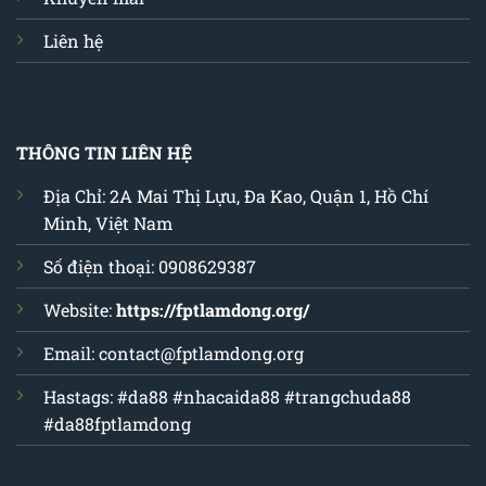
Liên hệ
THÔNG TIN LIÊN HỆ
Địa Chỉ: 2A Mai Thị Lựu, Đa Kao, Quận 1, Hồ Chí
Minh, Việt Nam
Số điện thoại: 0908629387
Website:
https://fptlamdong.org/
Email:
contact@fptlamdong.org
Hastags: #da88 #nhacaida88 #trangchuda88
#da88fptlamdong