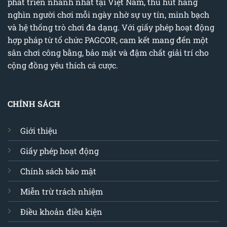
phát triển nhanh nhất tại Việt Nam, thu hút hàng
nghìn người chơi mỗi ngày nhờ sự uy tín, minh bạch
và hệ thống trò chơi đa dạng. Với giấy phép hoạt động
hợp pháp từ tổ chức PAGCOR, cam kết mang đến một
sân chơi công bằng, bảo mật và đậm chất giải trí cho
cộng đồng yêu thích cá cược.
CHÍNH SÁCH
Giới thiệu
Giấy phép hoạt động
Chính sách bảo mật
Miễn trừ trách nhiệm
Điều khoản điều kiện