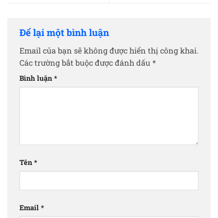
Để lại một bình luận
Email của bạn sẽ không được hiển thị công khai.
Các trường bắt buộc được đánh dấu
*
Bình luận
*
Tên
*
Email
*