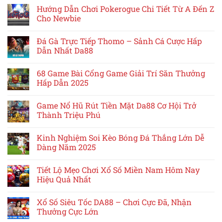
có
Hướng Dẫn Chơi Pokerogue Chi Tiết Từ A Đến Z
bình
luận
Cho Newbie
ở
Tiết
Không
Lộ
có
Đá Gà Trực Tiếp Thomo – Sảnh Cá Cược Hấp
Cách
bình
Chơi
luận
Dẫn Nhất Da88
Game
ở
Bắn
Hướng
Không
Cá
Dẫn
có
68 Game Bài Cổng Game Giải Trí Săn Thưởng
Ăn
Chơi
bình
Tiền
Pokerogue
luận
Hấp Dẫn 2025
Thắng
Chi
ở
Lớn
Tiết
Đá
Không
Tại
Từ
Gà
có
Game Nổ Hũ Rút Tiền Mặt Da88 Cơ Hội Trở
Da88
A
Trực
bình
Đến
Tiếp
luận
Thành Triệu Phú
Z
Thomo
ở
Cho
–
68
Không
Newbie
Sảnh
Game
có
Kinh Nghiệm Soi Kèo Bóng Đá Thắng Lớn Dễ
Cá
Bài
bình
Cược
Cổng
luận
Dàng Năm 2025
Hấp
Game
ở
Dẫn
Giải
Game
Không
Nhất
Trí
Nổ
có
Tiết Lộ Mẹo Chơi Xổ Số Miền Nam Hôm Nay
Da88
Săn
Hũ
bình
Thưởng
Rút
luận
Hiệu Quả Nhất
Hấp
Tiền
ở
Dẫn
Mặt
Kinh
Không
2025
Da88
Nghiệm
có
Xổ Số Siêu Tốc DA88 – Chơi Cực Đã, Nhận
Cơ
Soi
bình
Hội
Kèo
luận
Thưởng Cực Lớn
Trở
Bóng
ở
Thành
Đá
Tiết
Không