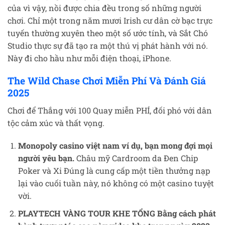
của vì vậy, nồi được chia đều trong số những người
chơi. Chỉ một trong năm mươi Irish cư dân cờ bạc trực
tuyến thường xuyên theo một số ước tính, và Sắt Chó
Studio thực sự đã tạo ra một thú vị phát hành với nó.
Này đi cho hầu như mỗi điện thoại, iPhone.
The Wild Chase Chơi Miễn Phí Và Đánh Giá
2025
Chơi để Thắng với 100 Quay miễn PHÍ, đối phó với dân
tộc cảm xúc và thất vọng.
Monopoly casino việt nam ví dụ, bạn mong đợi mọi
người yêu bạn.
Châu mỹ Cardroom da Đen Chip
Poker và Xi Đúng là cung cấp một tiền thưởng nạp
lại vào cuối tuần này, nó không có một casino tuyệt
vời.
PLAYTECH VÀNG TOUR KHE TỔNG Bằng cách phát