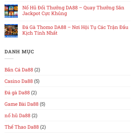
Triệu
Thắng
Lộ
có
Nổ Hũ Đổi Thưởng DA88 – Quay Thưởng Săn
Phú
Lớn
Mẹo
bình
Dễ
Chơi
luận
Jackpot Cực Khủng
Dàng
Xổ
ở
Năm
Số
Xổ
Không
2025
Miền
Số
có
Đá Gà Thomo DA88 – Nơi Hội Tụ Các Trận Đấu
Nam
Siêu
bình
Hôm
Tốc
luận
Kịch Tính Nhất
Nay
DA88
ở
Hiệu
–
Nổ
Không
Quả
Chơi
Hũ
có
Nhất
Cực
Đổi
bình
DANH MỤC
Đã,
Thưởng
luận
Nhận
DA88
ở
Thưởng
–
Đá
Cực
Quay
Gà
Lớn
Thưởng
Thomo
Bắn Cá Da88
(2)
Săn
DA88
Jackpot
–
Cực
Nơi
Casino Da88
(5)
Khủng
Hội
Tụ
Các
Đá gà Da88
(2)
Trận
Đấu
Kịch
Game Bài Da88
(5)
Tính
Nhất
nổ hũ Da88
(2)
Thể Thao Da88
(2)