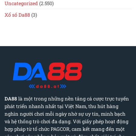
Uncategorized
(2.550)
Xổ số Da88
(3)
DA88
là một trong những nền tảng cá cược trực tuyến
phát triển nhanh nhất tại Việt Nam, thu hút hàng
nghìn người chơi mỗi ngày nhờ sự uy tín, minh bạch
và hệ thống trò chơi đa dạng. Với giấy phép hoạt động
hợp pháp từ tổ chức PAGCOR, cam kết mang đến một