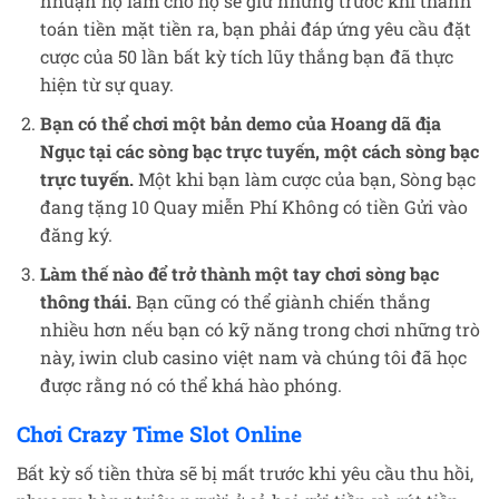
nhuận họ làm cho họ sẽ giữ nhưng trước khi thanh
toán tiền mặt tiền ra, bạn phải đáp ứng yêu cầu đặt
cược của 50 lần bất kỳ tích lũy thắng bạn đã thực
hiện từ sự quay.
Bạn có thể chơi một bản demo của Hoang dã địa
Ngục tại các sòng bạc trực tuyến, một cách sòng bạc
trực tuyến.
Một khi bạn làm cược của bạn, Sòng bạc
đang tặng 10 Quay miễn Phí Không có tiền Gửi vào
đăng ký.
Làm thế nào để trở thành một tay chơi sòng bạc
thông thái.
Bạn cũng có thể giành chiến thắng
nhiều hơn nếu bạn có kỹ năng trong chơi những trò
này, iwin club casino việt nam và chúng tôi đã học
được rằng nó có thể khá hào phóng.
Chơi Crazy Time Slot Online
Bất kỳ số tiền thừa sẽ bị mất trước khi yêu cầu thu hồi,