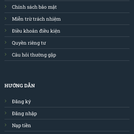
Chính sách bảo mật
Miễn trừ trách nhiệm
Điều khoản điều kiện
Quyền riêng tư
Câu hỏi thường gặp
HƯỚNG DẪN
Đăng ký
Đăng nhập
Nạp tiền