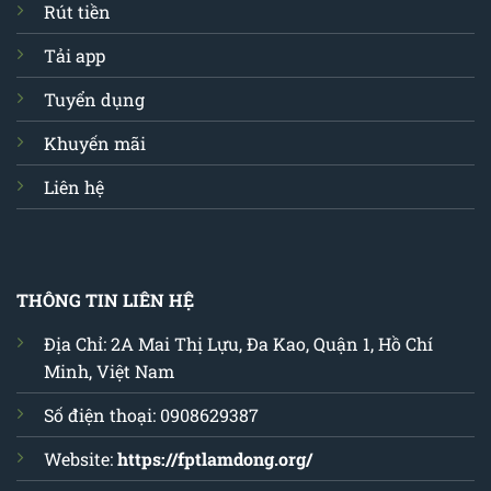
Rút tiền
Tải app
Tuyển dụng
Khuyến mãi
Liên hệ
THÔNG TIN LIÊN HỆ
Địa Chỉ: 2A Mai Thị Lựu, Đa Kao, Quận 1, Hồ Chí
Minh, Việt Nam
Số điện thoại: 0908629387
Website:
https://fptlamdong.org/