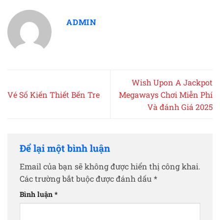
ADMIN
Wish Upon A Jackpot
Vé Số Kiến Thiết Bến Tre
Megaways Chơi Miễn Phí
Và đánh Giá 2025
Để lại một bình luận
Email của bạn sẽ không được hiển thị công khai.
Các trường bắt buộc được đánh dấu
*
Bình luận
*