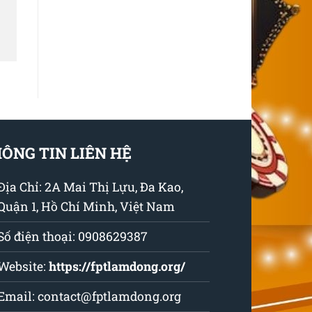
ÔNG TIN LIÊN HỆ
Địa Chỉ: 2A Mai Thị Lựu, Đa Kao,
Quận 1, Hồ Chí Minh, Việt Nam
Số điện thoại: 0908629387
Website:
https://fptlamdong.org/
Email:
contact@fptlamdong.org