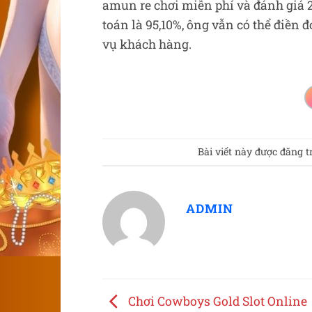
amun re chơi miễn phí và đánh giá 
toán là 95,10%, ông vẫn có thể điền đ
vụ khách hàng.
Bài viết này được đăng 
ADMIN
Chơi Cowboys Gold Slot Online