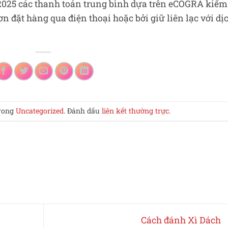
2025 các thanh toán trung bình dựa trên eCOGRA kiểm
ơn đặt hàng qua điện thoại hoặc bởi giữ liên lạc với dị
trong
Uncategorized
. Đánh dấu
liên kết thường trực
.
Cách đánh Xì Dách