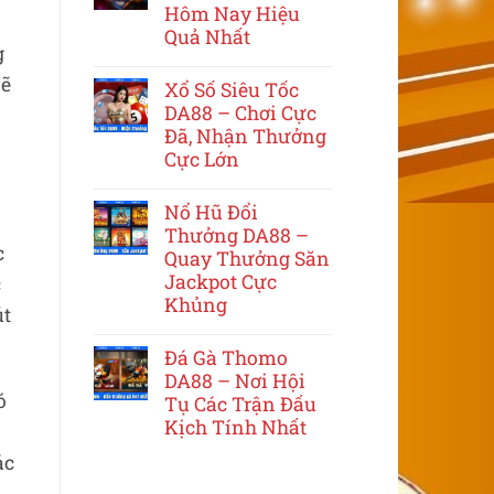
ở
Cơ
Hôm Nay Hiệu
Kinh
Hội
Nghiệm
Trở
Quả Nhất
Soi
Thành
g
Kèo
Không
Triệu
Bóng
có
Phú
sẽ
Xổ Số Siêu Tốc
Đá
bình
Thắng
luận
DA88 – Chơi Cực
ở
Lớn
Đã, Nhận Thưởng
Tiết
Dễ
Lộ
Dàng
Cực Lớn
Mẹo
Năm
Chơi
Không
2025
Xổ
có
Nổ Hũ Đổi
Số
bình
Miền
luận
Thưởng DA88 –
ở
Nam
c
Quay Thưởng Săn
Xổ
Hôm
Số
Nay
Jackpot Cực
c
Siêu
Hiệu
Khủng
Tốc
Quả
út
DA88
Nhất
Không
–
có
Chơi
Đá Gà Thomo
bình
Cực
luận
DA88 – Nơi Hội
Đã,
ở
ó
Nhận
Tụ Các Trận Đấu
Nổ
Thưởng
Hũ
Kịch Tính Nhất
Cực
Đổi
Lớn
Thưởng
Không
ác
DA88
có
–
bình