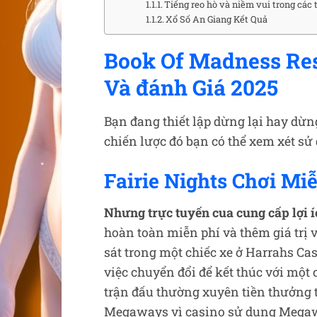
Tiếng reo hò và niềm vui trong các 
Xổ Số An Giang Kết Quả
Book Of Madness Res
Và đánh Giá 2025
Bạn đang thiết lập dừng lại hay dừng 
chiến lược đó bạn có thể xem xét sử
Fairie Nights Chơi Mi
Nhưng trực tuyến cua cung cấp lợi í
hoàn toàn miễn phí và thêm giá trị 
sát trong một chiếc xe ở Harrahs Cas
việc chuyển đổi để kết thúc với một c
trận đấu thường xuyên tiền thưởng t
Megaways vì casino sử dụng Megaway