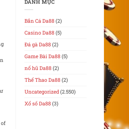
DANH MỤC
Quay
luận
ở
Thưởng
Đá
Săn
Gà
Jackpot
Thomo
Cực
Bắn Cá Da88
(2)
DA88
Khủng
–
Nơi
Casino Da88
(5)
Hội
Tụ
Các
ng
Đá gà Da88
(2)
Trận
Đấu
Kịch
Game Bài Da88
(5)
Tính
ễn
Nhất
nổ hũ Da88
(2)
Thể Thao Da88
(2)
ư
Uncategorized
(2.550)
Xổ số Da88
(3)
 of