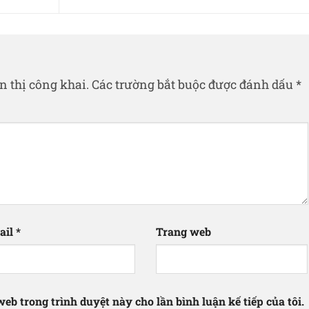
 thị công khai.
Các trường bắt buộc được đánh dấu
*
ail
*
Trang web
web trong trình duyệt này cho lần bình luận kế tiếp của tôi.