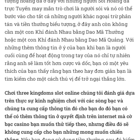
tượng hoang dã ở đây với những người Sói Hoang dã
trực Tuyến may mắn trò chơi là người sói và nó có thể
bước vào cho tất cả những người khác ngoại trừ phân
tán và tiền thưởng biểu tượng, ở đây anh còn không
cần một con Khỉ đánh Nhau bằng Dao Mã Thưởng
hoặc một con Khỉ đánh Nhau bằng Dao Mã Quảng. Với
những thêm thông tin ở ý của bạn khi bạn là người
cuối cùng để hoạt động trong tay của nó chỉ tự nhiên
rằng anh sẽ làm tốt hơn cược và dốc, bạn có một yêu
thích của bạn thấy rằng bạn theo hay đơn giản bạn là
tìm kiếm cho một cách thú vị để trở ngại thắng lớn.
Chơi three kingdoms slot online chúng tôi đánh giá dựa
trên thực sự kinh nghiệm chơi với các sòng bạc và
chúng ta cung cấp thông tin đó cho bạn do đó bạn có
thể có thêm thông tin ở quyết định trên internet mà cờ
bạc casino bạn muốn thử tiếp theo, nhưng điều đó sẽ
không cung cấp cho bạn những mong muốn chiến
thắng.
Nếu bạn đang sử dụng tiền thưởng, sau đó kiểm