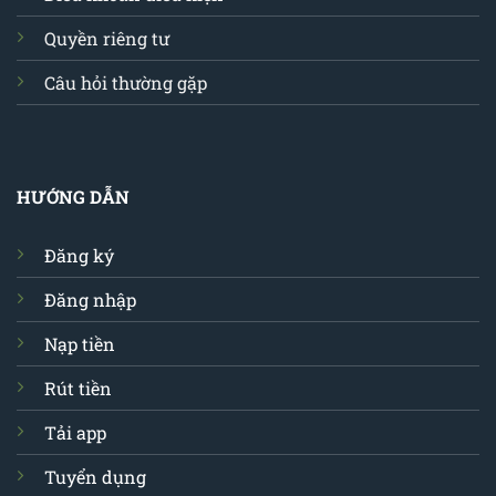
Quyền riêng tư
Câu hỏi thường gặp
HƯỚNG DẪN
Đăng ký
Đăng nhập
Nạp tiền
Rút tiền
Tải app
Tuyển dụng