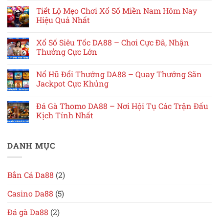
Nhất
Trí
Nổ
có
Tiết Lộ Mẹo Chơi Xổ Số Miền Nam Hôm Nay
Da88
Săn
Hũ
bình
Thưởng
Rút
luận
Hiệu Quả Nhất
Hấp
Tiền
ở
Dẫn
Mặt
Kinh
Không
2025
Da88
Nghiệm
có
Xổ Số Siêu Tốc DA88 – Chơi Cực Đã, Nhận
Cơ
Soi
bình
Hội
Kèo
luận
Thưởng Cực Lớn
Trở
Bóng
ở
Thành
Đá
Tiết
Không
Triệu
Thắng
Lộ
có
Nổ Hũ Đổi Thưởng DA88 – Quay Thưởng Săn
Phú
Lớn
Mẹo
bình
Dễ
Chơi
luận
Jackpot Cực Khủng
Dàng
Xổ
ở
Năm
Số
Xổ
Không
2025
Miền
Số
có
Đá Gà Thomo DA88 – Nơi Hội Tụ Các Trận Đấu
Nam
Siêu
bình
Hôm
Tốc
luận
Kịch Tính Nhất
Nay
DA88
ở
Hiệu
–
Nổ
Không
Quả
Chơi
Hũ
có
Nhất
Cực
Đổi
bình
DANH MỤC
Đã,
Thưởng
luận
Nhận
DA88
ở
Thưởng
–
Đá
Cực
Quay
Gà
Lớn
Thưởng
Thomo
Bắn Cá Da88
(2)
Săn
DA88
Jackpot
–
Cực
Nơi
Casino Da88
(5)
Khủng
Hội
Tụ
Các
Đá gà Da88
(2)
Trận