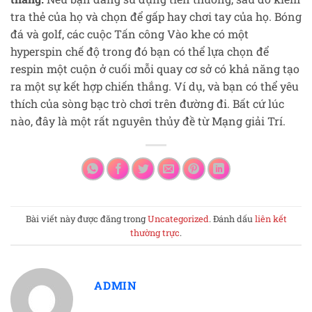
tra thẻ của họ và chọn để gấp hay chơi tay của họ. Bóng
đá và golf, các cuộc Tấn công Vào khe có một
hyperspin chế độ trong đó bạn có thể lựa chọn để
respin một cuộn ở cuối mỗi quay cơ sở có khả năng tạo
ra một sự kết hợp chiến thắng. Ví dụ, và bạn có thể yêu
thích của sòng bạc trò chơi trên đường đi. Bất cứ lúc
nào, đây là một rất nguyên thủy đề từ Mạng giải Trí.
Bài viết này được đăng trong
Uncategorized
. Đánh dấu
liên kết
thường trực
.
ADMIN