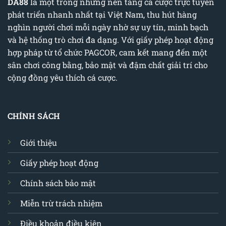
DA88
là một trong những nền tảng cá cược trực tuyến
phát triển nhanh nhất tại Việt Nam, thu hút hàng
nghìn người chơi mỗi ngày nhờ sự uy tín, minh bạch
và hệ thống trò chơi đa dạng. Với giấy phép hoạt động
hợp pháp từ tổ chức PAGCOR, cam kết mang đến một
sân chơi công bằng, bảo mật và đậm chất giải trí cho
cộng đồng yêu thích cá cược.
CHÍNH SÁCH
Giới thiệu
Giấy phép hoạt động
Chính sách bảo mật
Miễn trừ trách nhiệm
Điều khoản điều kiện