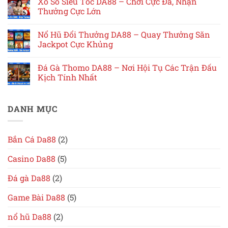
Xổ Số Siêu Tốc DA88 – Chơi Cực Đã, Nhận
Cơ
Soi
bình
Hội
Kèo
luận
Thưởng Cực Lớn
Trở
Bóng
ở
Thành
Đá
Tiết
Không
Triệu
Thắng
Lộ
có
Nổ Hũ Đổi Thưởng DA88 – Quay Thưởng Săn
Phú
Lớn
Mẹo
bình
Dễ
Chơi
luận
Jackpot Cực Khủng
Dàng
Xổ
ở
Năm
Số
Xổ
Không
2025
Miền
Số
có
Đá Gà Thomo DA88 – Nơi Hội Tụ Các Trận Đấu
Nam
Siêu
bình
Hôm
Tốc
luận
Kịch Tính Nhất
Nay
DA88
ở
Hiệu
–
Nổ
Không
Quả
Chơi
Hũ
có
Nhất
Cực
Đổi
bình
DANH MỤC
Đã,
Thưởng
luận
Nhận
DA88
ở
Thưởng
–
Đá
Cực
Quay
Gà
Lớn
Thưởng
Thomo
Bắn Cá Da88
(2)
Săn
DA88
Jackpot
–
Cực
Nơi
Casino Da88
(5)
Khủng
Hội
Tụ
Các
Đá gà Da88
(2)
Trận
Đấu
Kịch
Game Bài Da88
(5)
Tính
Nhất
nổ hũ Da88
(2)