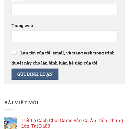
Trang web
Lưu tên của tôi, email, và trang web trong trình
duyệt này cho lần bình luận kế tiếp của tôi.
BÀI VIẾT MỚI
Tiết Lộ Cách Chơi Game Bắn Cá Ăn Tiền Thắng
Lớn Tại Da88