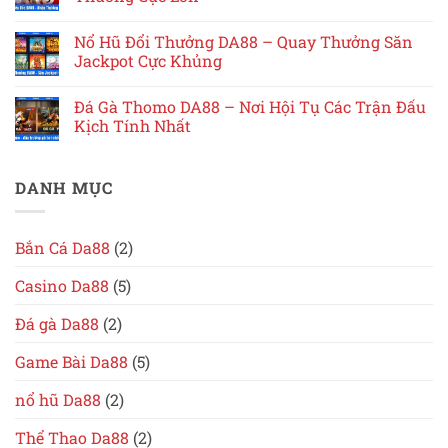
Trở
Bóng
ở
Thành
Đá
Tiết
Không
Triệu
Thắng
Lộ
có
Nổ Hũ Đổi Thưởng DA88 – Quay Thưởng Săn
Phú
Lớn
Mẹo
bình
Dễ
Chơi
luận
Jackpot Cực Khủng
Dàng
Xổ
ở
Năm
Số
Xổ
Không
2025
Miền
Số
có
Đá Gà Thomo DA88 – Nơi Hội Tụ Các Trận Đấu
Nam
Siêu
bình
Hôm
Tốc
luận
Kịch Tính Nhất
Nay
DA88
ở
Hiệu
–
Nổ
Không
Quả
Chơi
Hũ
có
Nhất
Cực
Đổi
bình
DANH MỤC
Đã,
Thưởng
luận
Nhận
DA88
ở
Thưởng
–
Đá
Cực
Quay
Gà
Lớn
Thưởng
Thomo
Bắn Cá Da88
(2)
Săn
DA88
Jackpot
–
Cực
Nơi
Casino Da88
(5)
Khủng
Hội
Tụ
Các
Đá gà Da88
(2)
Trận
Đấu
Kịch
Game Bài Da88
(5)
Tính
Nhất
nổ hũ Da88
(2)
Thể Thao Da88
(2)