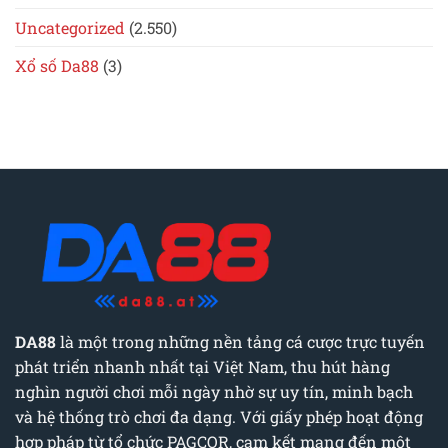
Uncategorized
(2.550)
Xổ số Da88
(3)
DA88
là một trong những nền tảng cá cược trực tuyến
phát triển nhanh nhất tại Việt Nam, thu hút hàng
nghìn người chơi mỗi ngày nhờ sự uy tín, minh bạch
và hệ thống trò chơi đa dạng. Với giấy phép hoạt động
hợp pháp từ tổ chức PAGCOR, cam kết mang đến một