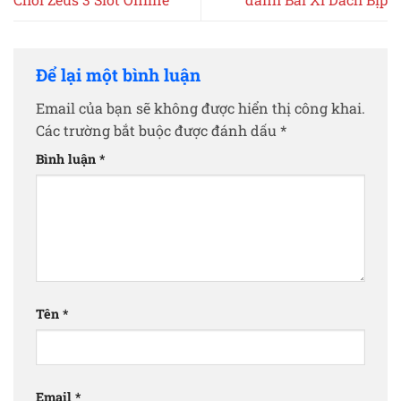
Để lại một bình luận
Email của bạn sẽ không được hiển thị công khai.
Các trường bắt buộc được đánh dấu
*
Bình luận
*
Tên
*
Email
*