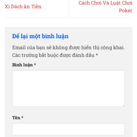
Cách Chơi Và Luật Chơi
Xì Dách ăn Tiền
Poker
Để lại một bình luận
Email của bạn sẽ không được hiển thị công khai.
Các trường bắt buộc được đánh dấu
*
Bình luận
*
Tên
*