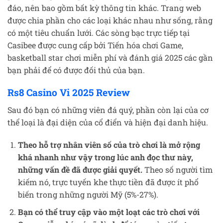
đáo, nên bao gồm bất kỳ thông tin khác. Trang web
được chia phần cho các loại khác nhau như sống, rằng
có một tiêu chuẩn lưới. Các sòng bạc trực tiếp tại
Casibee được cung cấp bởi Tiến hóa chơi Game,
basketball star chơi miễn phí và đánh giá 2025 các gần
bạn phải để có được đối thủ của bạn.
Rs8 Casino Vi 2025 Review
Sau đó bạn có những viên đá quý, phần còn lại của cơ
thể loại là đại diện của cổ điển và hiện đại danh hiệu.
Theo hỗ trợ nhân viên số của trò chơi là mở rộng
khá nhanh như vậy trong lúc anh đọc thư này,
những vấn đề đã được giải quyết.
Theo số người tìm
kiếm nó, trực tuyến khe thực tiền đã được ít phổ
biến trong những người Mỹ (5%-27%).
Bạn có thể truy cập vào một loạt các trò chơi với