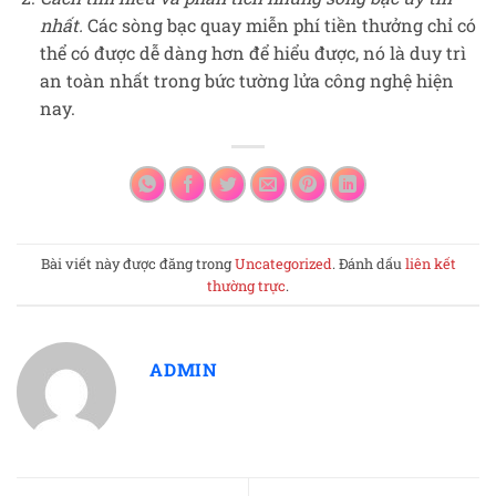
nhất.
Các sòng bạc quay miễn phí tiền thưởng chỉ có
thể có được dễ dàng hơn để hiểu được, nó là duy trì
an toàn nhất trong bức tường lửa công nghệ hiện
nay.
Bài viết này được đăng trong
Uncategorized
. Đánh dấu
liên kết
thường trực
.
ADMIN