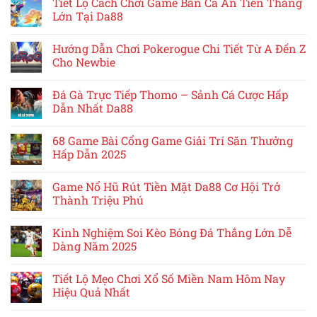
Tiết Lộ Cách Chơi Game Bắn Cá Ăn Tiền Thắng
Lớn Tại Da88
Không
có
Hướng Dẫn Chơi Pokerogue Chi Tiết Từ A Đến Z
bình
luận
Cho Newbie
ở
Tiết
Không
Lộ
có
Đá Gà Trực Tiếp Thomo – Sảnh Cá Cược Hấp
Cách
bình
Chơi
luận
Dẫn Nhất Da88
Game
ở
Bắn
Hướng
Không
Cá
Dẫn
có
68 Game Bài Cổng Game Giải Trí Săn Thưởng
Ăn
Chơi
bình
Tiền
Pokerogue
luận
Hấp Dẫn 2025
Thắng
Chi
ở
Lớn
Tiết
Đá
Không
Tại
Từ
Gà
có
Game Nổ Hũ Rút Tiền Mặt Da88 Cơ Hội Trở
Da88
A
Trực
bình
Đến
Tiếp
luận
Thành Triệu Phú
Z
Thomo
ở
Cho
–
68
Không
Newbie
Sảnh
Game
có
Kinh Nghiệm Soi Kèo Bóng Đá Thắng Lớn Dễ
Cá
Bài
bình
Cược
Cổng
luận
Dàng Năm 2025
Hấp
Game
ở
Dẫn
Giải
Game
Không
Nhất
Trí
Nổ
có
Tiết Lộ Mẹo Chơi Xổ Số Miền Nam Hôm Nay
Da88
Săn
Hũ
bình
Thưởng
Rút
luận
Hiệu Quả Nhất
Hấp
Tiền
ở
Dẫn
Mặt
Kinh
Không
2025
Da88
Nghiệm
có