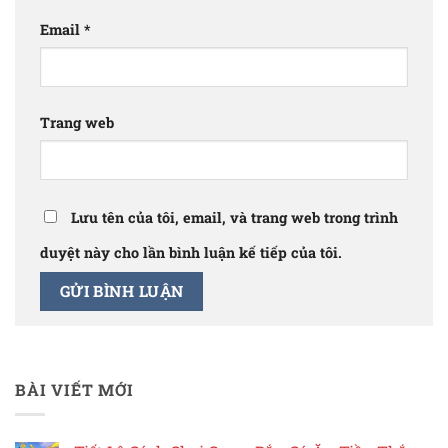
Email
*
Trang web
Lưu tên của tôi, email, và trang web trong trình
duyệt này cho lần bình luận kế tiếp của tôi.
BÀI VIẾT MỚI