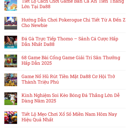
Tiết Lộ Cách Chơi Game Bắn Cá Ăn Tiền Thắng
Lớn Tại Da88
Không
có
Hướng Dẫn Chơi Pokerogue Chi Tiết Từ A Đến Z
bình
luận
Cho Newbie
ở
Tiết
Không
Lộ
có
Đá Gà Trực Tiếp Thomo – Sảnh Cá Cược Hấp
Cách
bình
Chơi
luận
Dẫn Nhất Da88
Game
ở
Bắn
Hướng
Không
Cá
Dẫn
có
68 Game Bài Cổng Game Giải Trí Săn Thưởng
Ăn
Chơi
bình
Tiền
Pokerogue
luận
Hấp Dẫn 2025
Thắng
Chi
ở
Lớn
Tiết
Đá
Không
Tại
Từ
Gà
có
Game Nổ Hũ Rút Tiền Mặt Da88 Cơ Hội Trở
Da88
A
Trực
bình
Đến
Tiếp
luận
Thành Triệu Phú
Z
Thomo
ở
Cho
–
68
Không
Newbie
Sảnh
Game
có
Kinh Nghiệm Soi Kèo Bóng Đá Thắng Lớn Dễ
Cá
Bài
bình
Cược
Cổng
luận
Dàng Năm 2025
Hấp
Game
ở
Dẫn
Giải
Game
Không
Nhất
Trí
Nổ
có
Tiết Lộ Mẹo Chơi Xổ Số Miền Nam Hôm Nay
Da88
Săn
Hũ
bình
Thưởng
Rút
luận
Hiệu Quả Nhất
Hấp
Tiền
ở
Dẫn
Mặt
Kinh
Không
2025
Da88
Nghiệm
có