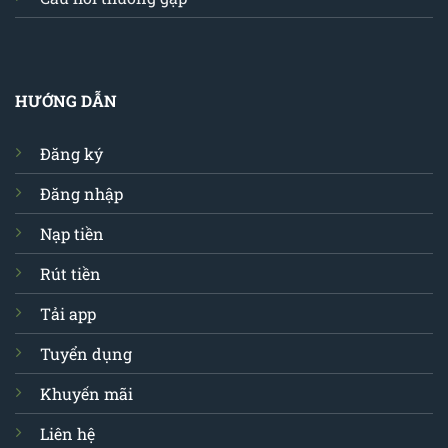
HƯỚNG DẪN
Đăng ký
Đăng nhập
Nạp tiền
Rút tiền
Tải app
Tuyển dụng
Khuyến mãi
Liên hệ