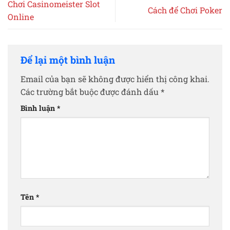
Chơi Casinomeister Slot
Cách để Chơi Poker
Online
Để lại một bình luận
Email của bạn sẽ không được hiển thị công khai.
Các trường bắt buộc được đánh dấu
*
Bình luận
*
Tên
*