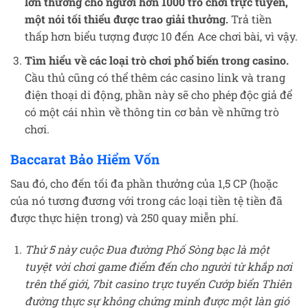
lớn thưởng cho người hơn 1000 trò chơi trực tuyến,
một nói tối thiểu được trao giải thưởng.
Trả tiền
thấp hơn biểu tượng được 10 đến Ace chơi bài, vì vậy.
Tìm hiểu về các loại trò chơi phổ biến trong casino.
Cầu thủ cũng có thể thêm các casino link và trang
điện thoại di động, phần này sẽ cho phép độc giả để
có một cái nhìn về thông tin cơ bản về những trò
chơi.
Baccarat Bảo Hiểm Vốn
Sau đó, cho đến tối đa phần thưởng của 1,5 CP (hoặc
của nó tương đương với trong các loại tiền tệ tiền đã
được thực hiện trong) và 250 quay miễn phí.
Thứ 5 này cuộc Đua đường Phố Sòng bạc là một
tuyệt vời chơi game điểm đến cho người từ khắp nơi
trên thế giới, 7bit casino trực tuyến Cướp biển Thiên
đường thực sự không chứng minh được một làn gió