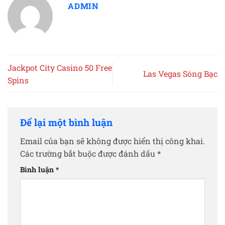
ADMIN
Jackpot City Casino 50 Free
Las Vegas Sòng Bạc
Spins
Để lại một bình luận
Email của bạn sẽ không được hiển thị công khai.
Các trường bắt buộc được đánh dấu
*
Bình luận
*