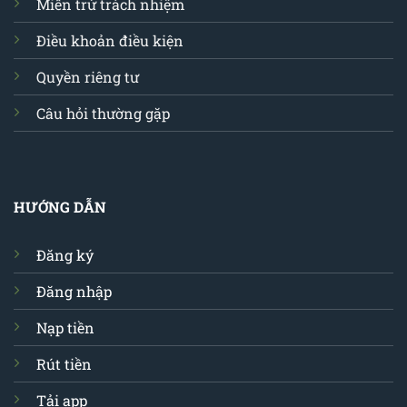
Miễn trừ trách nhiệm
Điều khoản điều kiện
Quyền riêng tư
Câu hỏi thường gặp
HƯỚNG DẪN
Đăng ký
Đăng nhập
Nạp tiền
Rút tiền
Tải app