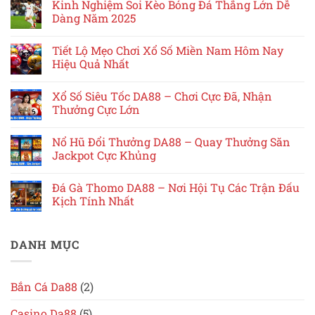
Kinh Nghiệm Soi Kèo Bóng Đá Thắng Lớn Dễ
Cá
Bài
bình
Cược
Cổng
luận
Dàng Năm 2025
Hấp
Game
ở
Dẫn
Giải
Game
Không
Nhất
Trí
Nổ
có
Tiết Lộ Mẹo Chơi Xổ Số Miền Nam Hôm Nay
Da88
Săn
Hũ
bình
Thưởng
Rút
luận
Hiệu Quả Nhất
Hấp
Tiền
ở
Dẫn
Mặt
Kinh
Không
2025
Da88
Nghiệm
có
Xổ Số Siêu Tốc DA88 – Chơi Cực Đã, Nhận
Cơ
Soi
bình
Hội
Kèo
luận
Thưởng Cực Lớn
Trở
Bóng
ở
Thành
Đá
Tiết
Không
Triệu
Thắng
Lộ
có
Nổ Hũ Đổi Thưởng DA88 – Quay Thưởng Săn
Phú
Lớn
Mẹo
bình
Dễ
Chơi
luận
Jackpot Cực Khủng
Dàng
Xổ
ở
Năm
Số
Xổ
Không
2025
Miền
Số
có
Đá Gà Thomo DA88 – Nơi Hội Tụ Các Trận Đấu
Nam
Siêu
bình
Hôm
Tốc
luận
Kịch Tính Nhất
Nay
DA88
ở
Hiệu
–
Nổ
Không
Quả
Chơi
Hũ
có
Nhất
Cực
Đổi
bình
DANH MỤC
Đã,
Thưởng
luận
Nhận
DA88
ở
Thưởng
–
Đá
Cực
Quay
Gà
Lớn
Thưởng
Thomo
Bắn Cá Da88
(2)
Săn
DA88
Jackpot
–
Cực
Nơi
Casino Da88
(5)