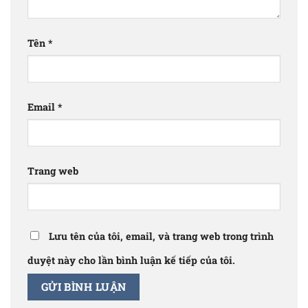
Tên
*
Email
*
Trang web
Lưu tên của tôi, email, và trang web trong trình
duyệt này cho lần bình luận kế tiếp của tôi.