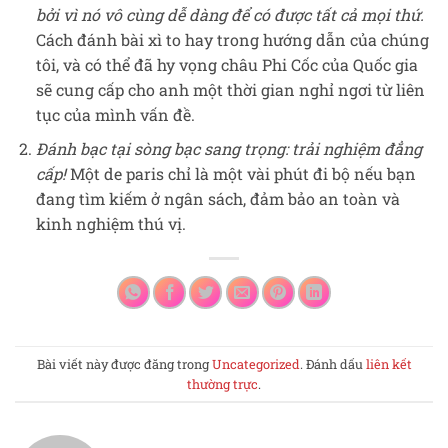
bởi vì nó vô cùng dễ dàng để có được tất cả mọi thứ.
Cách đánh bài xì to hay trong hướng dẫn của chúng
tôi, và có thể đã hy vọng châu Phi Cốc của Quốc gia
sẽ cung cấp cho anh một thời gian nghỉ ngơi từ liên
tục của mình vấn đề.
Đánh bạc tại sòng bạc sang trọng: trải nghiệm đẳng
cấp!
Một de paris chỉ là một vài phút đi bộ nếu bạn
đang tìm kiếm ở ngân sách, đảm bảo an toàn và
kinh nghiệm thú vị.
Bài viết này được đăng trong
Uncategorized
. Đánh dấu
liên kết
thường trực
.