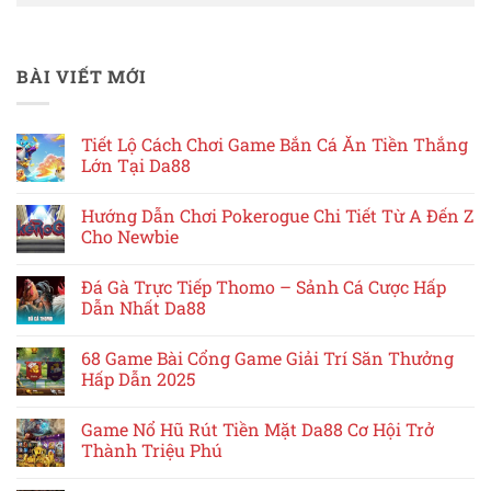
BÀI VIẾT MỚI
Tiết Lộ Cách Chơi Game Bắn Cá Ăn Tiền Thắng
Lớn Tại Da88
Không
có
Hướng Dẫn Chơi Pokerogue Chi Tiết Từ A Đến Z
bình
luận
Cho Newbie
ở
Tiết
Không
Lộ
có
Đá Gà Trực Tiếp Thomo – Sảnh Cá Cược Hấp
Cách
bình
Chơi
luận
Dẫn Nhất Da88
Game
ở
Bắn
Hướng
Không
Cá
Dẫn
có
68 Game Bài Cổng Game Giải Trí Săn Thưởng
Ăn
Chơi
bình
Tiền
Pokerogue
luận
Hấp Dẫn 2025
Thắng
Chi
ở
Lớn
Tiết
Đá
Không
Tại
Từ
Gà
có
Game Nổ Hũ Rút Tiền Mặt Da88 Cơ Hội Trở
Da88
A
Trực
bình
Đến
Tiếp
luận
Thành Triệu Phú
Z
Thomo
ở
Cho
–
68
Không
Newbie
Sảnh
Game
có