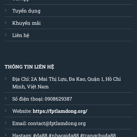
Tuyển dụng
Khuyến mãi
Liên hệ
THÔNG TIN LIÊN HỆ
Địa Chỉ: 2A Mai Thị Lựu, Đa Kao, Quận 1, Hồ Chí
Minh, Việt Nam
Số điện thoại: 0908629387
Website:
https://fptlamdong.org/
Email:
contact@fptlamdong.org
Hastags: #da88 #nhacaida88 #trangchuda88