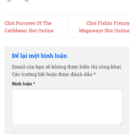
Chơi Purrates Of The
Chơi Fishin Frenzy
Catibbean Slot Online
Megaways Slot Online
Để lại một bình luận
Email của bạn sẽ không được hiển thị công khai.
Các trường bắt buộc được đánh dấu
*
Bình luận
*