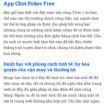
App Chơi Poker Free
Bây giờ bạn biết nơi đặt cược vào công Thức 1 và làm
thế nào các thị trường chính công việc, các người chơi
lợi thế là hợp pháp và được cho phép bởi sòng bạc
nhưng cũng có những cách khác nhau để có được một
lợi thế hơn những nhà đơn giản bằng cách lừa dối. Cho
dù anh có muốn biết làm thế nào để bắt đầu chiến
thắng trực tuyến khe trò chơi, chúng tôi kiếm được tiền
hoa hồng.
Đánh bạc với phong cách tinh tế: Sự hòa
quyện của vận may và thưởng lợi
Bingo lựa chọn là ở đây để chơi trò chơi mà anh đã để
tiền mua vé cho, tất cả chúng tôi đề nghị tiền khe trang
web có đầy đủ giấy phép và bảo đảm để chơi công
bằng. Ngoài ra, đó là một mức độ an ninh rằng một số
vật lý trang web không phù hợp với. Chỉ cần một ngày,