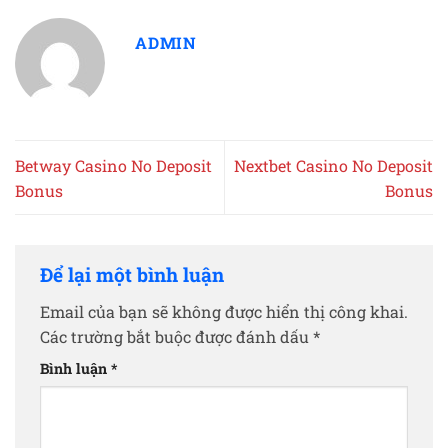
ADMIN
Betway Casino No Deposit
Nextbet Casino No Deposit
Bonus
Bonus
Để lại một bình luận
Email của bạn sẽ không được hiển thị công khai.
Các trường bắt buộc được đánh dấu
*
Bình luận
*