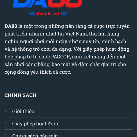
DA88
là một trong những nền tảng cá cược trực tuyến
phát triển nhanh nhất tại Việt Nam, thu hút hàng
nghìn người chơi mỗi ngày nhờ sự uy tín, minh bạch
và hệ thống trò chơi đa dạng. Với giấy phép hoạt động
hợp pháp từ tổ chức PAGCOR, cam kết mang đến một
sân chơi công bằng, bảo mật và đậm chất giải trí cho
cộng đồng yêu thích cá cược.
CHÍNH SÁCH
Giới thiệu
Giấy phép hoạt động
Chính sách bảo mật