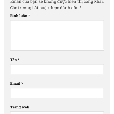
Email của bạn sẽ không được hiển thị công khai.
Các trường bắt buộc được đánh dấu
*
Bình luận
*
Tên
*
Email
*
Trang web