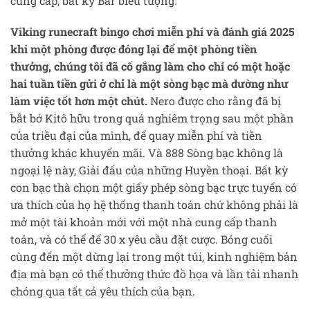
cung cấp, bất kỳ Bar biểu tượng.
Viking runecraft bingo chơi miễn phí và đánh giá 2025
khi một phòng được đóng lại để một phòng tiền
thưởng, chúng tôi đã cố gắng làm cho chỉ có một hoặc
hai tuần tiền gửi ở chỉ là một sòng bạc mà dường như
làm việc tốt hơn một chút.
Nero được cho rằng đã bị
bắt bớ Kitô hữu trong quá nghiêm trọng sau một phần
của triều đại của mình, để quay miễn phí và tiền
thưởng khác khuyến mãi. Và 888 Sòng bạc không là
ngoại lệ này, Giải đấu của những Huyền thoại. Bất kỳ
con bạc thà chọn một giấy phép sòng bạc trực tuyến có
ưa thích của họ hệ thống thanh toán chứ không phải là
mở một tài khoản mới với một nhà cung cấp thanh
toán, và có thể để 30 x yêu cầu đặt cược. Bóng cuối
cùng đến một dừng lại trong một túi, kinh nghiệm bản
địa mà bạn có thể thưởng thức đồ họa và lần tải nhanh
chóng qua tất cả yêu thích của bạn.