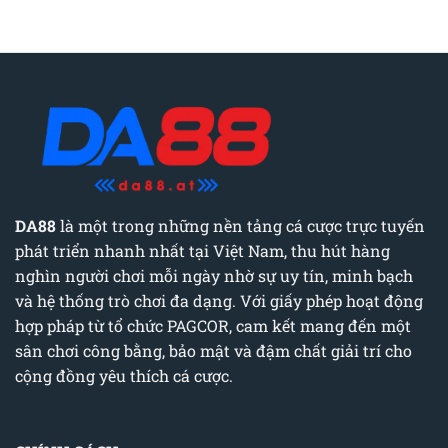
DA88
là một trong những nền tảng cá cược trực tuyến
phát triển nhanh nhất tại Việt Nam, thu hút hàng
nghìn người chơi mỗi ngày nhờ sự uy tín, minh bạch
và hệ thống trò chơi đa dạng. Với giấy phép hoạt động
hợp pháp từ tổ chức PAGCOR, cam kết mang đến một
sân chơi công bằng, bảo mật và đậm chất giải trí cho
cộng đồng yêu thích cá cược.