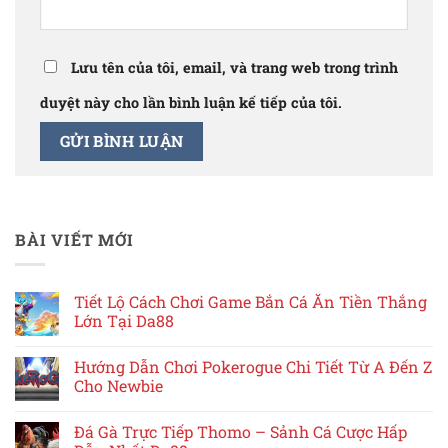
Lưu tên của tôi, email, và trang web trong trình
duyệt này cho lần bình luận kế tiếp của tôi.
BÀI VIẾT MỚI
Tiết Lộ Cách Chơi Game Bắn Cá Ăn Tiền Thắng
Lớn Tại Da88
Không
có
Hướng Dẫn Chơi Pokerogue Chi Tiết Từ A Đến Z
bình
luận
Cho Newbie
ở
Tiết
Không
Lộ
có
Đá Gà Trực Tiếp Thomo – Sảnh Cá Cược Hấp
Cách
bình
Chơi
luận