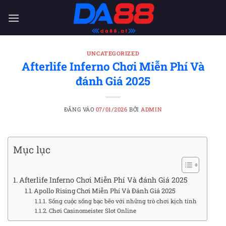
Bỏ
qua
nội
dung
UNCATEGORIZED
Afterlife Inferno Chơi Miễn Phí Và
đánh Giá 2025
ĐĂNG VÀO
07/01/2026
BỞI
ADMIN
Mục lục
Afterlife Inferno Chơi Miễn Phí Và đánh Giá 2025
Apollo Rising Chơi Miễn Phí Và Đánh Giá 2025
Sống cuộc sống bạc bẽo với những trò chơi kịch tính
Chơi Casinomeister Slot Online