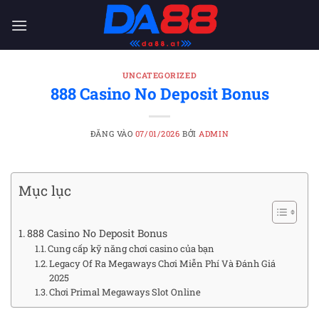
Bỏ
qua
nội
dung
UNCATEGORIZED
888 Casino No Deposit Bonus
ĐĂNG VÀO
07/01/2026
BỞI
ADMIN
Mục lục
888 Casino No Deposit Bonus
Cung cấp kỹ năng chơi casino của bạn
Legacy Of Ra Megaways Chơi Miễn Phí Và Đánh Giá
2025
Chơi Primal Megaways Slot Online