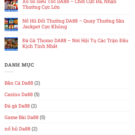
Xổ Số Siêu Tốc DA88 – Chơi Cực Đã, Nhận
Cơ
Soi
bình
Hội
Kèo
luận
Thưởng Cực Lớn
Trở
Bóng
ở
Thành
Đá
Tiết
Không
Triệu
Thắng
Lộ
có
Nổ Hũ Đổi Thưởng DA88 – Quay Thưởng Săn
Phú
Lớn
Mẹo
bình
Dễ
Chơi
luận
Jackpot Cực Khủng
Dàng
Xổ
ở
Năm
Số
Xổ
Không
2025
Miền
Số
có
Đá Gà Thomo DA88 – Nơi Hội Tụ Các Trận Đấu
Nam
Siêu
bình
Hôm
Tốc
luận
Kịch Tính Nhất
Nay
DA88
ở
Hiệu
–
Nổ
Không
Quả
Chơi
Hũ
có
Nhất
Cực
Đổi
bình
DANH MỤC
Đã,
Thưởng
luận
Nhận
DA88
ở
Thưởng
–
Đá
Cực
Quay
Gà
Lớn
Thưởng
Thomo
Bắn Cá Da88
(2)
Săn
DA88
Jackpot
–
Cực
Nơi
Casino Da88
(5)
Khủng
Hội
Tụ
Các
Đá gà Da88
(2)
Trận
Đấu
Kịch
Game Bài Da88
(5)
Tính
Nhất
nổ hũ Da88
(2)