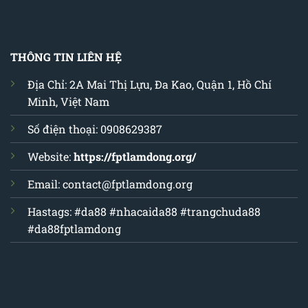
THÔNG TIN LIÊN HỆ
Địa Chỉ: 2A Mai Thị Lựu, Đa Kao, Quận 1, Hồ Chí
Minh, Việt Nam
Số điện thoại: 0908629387
Website:
https://fptlamdong.org/
Email:
contact@fptlamdong.org
Hastags: #da88 #nhacaida88 #trangchuda88
#da88fptlamdong