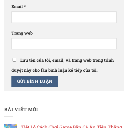
Email
*
Trang web
Lưu tên của tôi, email, và trang web trong trình
duyệt này cho lần bình luận kế tiếp của tôi.
BÀI VIẾT MỚI
Tiết Lộ Cách Chơi Game Bắn Cá Ăn Tiền Thắng