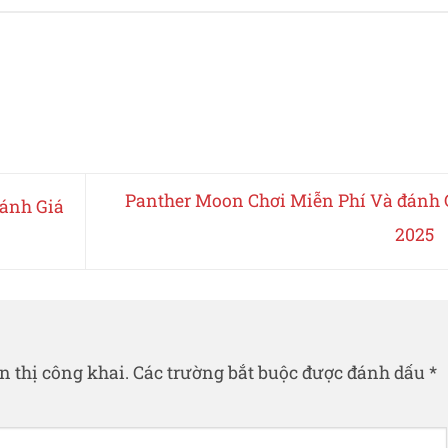
Panther Moon Chơi Miễn Phí Và đánh 
đánh Giá
2025
 thị công khai.
Các trường bắt buộc được đánh dấu
*