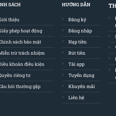
ÍNH SÁCH
HƯỚNG DẪN
TH
Giới thiệu
Đăng ký
Giấy phép hoạt động
Đăng nhập
Chính sách bảo mật
Nạp tiền
Miễn trừ trách nhiệm
Rút tiền
Điều khoản điều kiện
Tải app
Quyền riêng tư
Tuyển dụng
Câu hỏi thường gặp
Khuyến mãi
Liên hệ