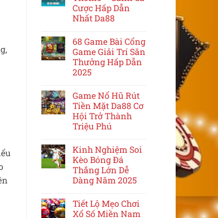
ở
Ăn
Cược Hấp Dẫn
Hướng
Tiền
Dẫn
Thắng
Nhất Da88
Chơi
Lớn
Pokerogue
Không
Tại
Chi
có
Da88
68 Game Bài Cổng
Tiết
bình
g,
Từ
luận
Game Giải Trí Săn
ở
A
Thưởng Hấp Dẫn
Đá
Đến
Gà
Z
2025
Trực
Cho
Tiếp
Không
Newbie
Thomo
có
Game Nổ Hũ Rút
–
bình
Sảnh
luận
Tiền Mặt Da88 Cơ
ở
Cá
Hội Trở Thành
68
Cược
Game
Hấp
Triệu Phú
Bài
Dẫn
Cổng
Không
Nhất
Game
có
Da88
Kinh Nghiệm Soi
Giải
bình
iểu
Trí
luận
Kèo Bóng Đá
ở
Săn
o
Thắng Lớn Dễ
Game
Thưởng
Nổ
Hấp
ên
Dàng Năm 2025
Hũ
Dẫn
Rút
Không
2025
Tiền
có
Tiết Lộ Mẹo Chơi
Mặt
bình
Da88
luận
Xổ Số Miền Nam