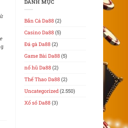
DANH MỤC
Quay
luận
ở
Thưởng
Đá
Săn
Gà
Jackpot
sử
Thomo
Cực
Bắn Cá Da88
(2)
DA88
Khủng
–
Nơi
Casino Da88
(5)
Hội
Tụ
e
Các
Đá gà Da88
(2)
Trận
ng
Đấu
Kịch
Game Bài Da88
(5)
Tính
Nhất
nổ hũ Da88
(2)
Thể Thao Da88
(2)
Uncategorized
(2.550)
Xổ số Da88
(3)