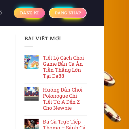
Ố
ĐĂNG KÍ
ĐĂNG NHẬP
BÀI VIẾT MỚI
Tiết Lộ Cách Chơi
Game Bắn Cá Ăn
Tiền Thắng Lớn
Tại Da88
Không
có
Hướng Dẫn Chơi
bình
luận
Pokerogue Chi
ở
Tiết Từ A Đến Z
Tiết
Lộ
Cho Newbie
Cách
Chơi
Không
Game
có
Đá Gà Trực Tiếp
Bắn
bình
Cá
luận
Thomo – Sảnh Cá