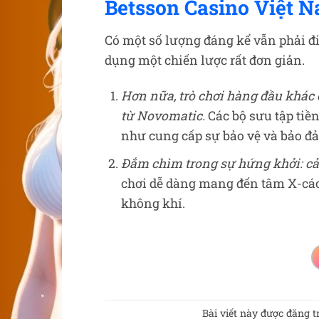
Betsson Casino Việt 
Có một số lượng đáng kể vẫn phải đi
dụng một chiến lược rất đơn giản.
Hơn nữa, trò chơi hàng đầu khác 
từ Novomatic.
Các bộ sưu tập tiền
như cung cấp sự bảo vệ và bảo 
Đắm chìm trong sự hứng khởi: cảm
chơi dễ dàng mang đến tâm X-các 
không khí.
Bài viết này được đăng 