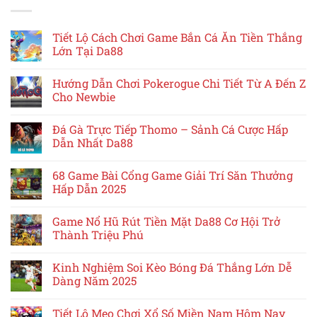
Tiết Lộ Cách Chơi Game Bắn Cá Ăn Tiền Thắng
Lớn Tại Da88
Không
có
Hướng Dẫn Chơi Pokerogue Chi Tiết Từ A Đến Z
bình
luận
Cho Newbie
ở
Tiết
Không
Lộ
có
Đá Gà Trực Tiếp Thomo – Sảnh Cá Cược Hấp
Cách
bình
Chơi
luận
Dẫn Nhất Da88
Game
ở
Bắn
Hướng
Không
Cá
Dẫn
có
68 Game Bài Cổng Game Giải Trí Săn Thưởng
Ăn
Chơi
bình
Tiền
Pokerogue
luận
Hấp Dẫn 2025
Thắng
Chi
ở
Lớn
Tiết
Đá
Không
Tại
Từ
Gà
có
Game Nổ Hũ Rút Tiền Mặt Da88 Cơ Hội Trở
Da88
A
Trực
bình
Đến
Tiếp
luận
Thành Triệu Phú
Z
Thomo
ở
Cho
–
68
Không
Newbie
Sảnh
Game
có
Kinh Nghiệm Soi Kèo Bóng Đá Thắng Lớn Dễ
Cá
Bài
bình
Cược
Cổng
luận
Dàng Năm 2025
Hấp
Game
ở
Dẫn
Giải
Game
Không
Nhất
Trí
Nổ
có
Tiết Lộ Mẹo Chơi Xổ Số Miền Nam Hôm Nay
Da88
Săn
Hũ
bình