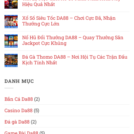
Thưởng
Rút
luận
Hiệu Quả Nhất
Hấp
Tiền
ở
Dẫn
Mặt
Kinh
Không
2025
Da88
Nghiệm
có
Xổ Số Siêu Tốc DA88 – Chơi Cực Đã, Nhận
Cơ
Soi
bình
Hội
Kèo
luận
Thưởng Cực Lớn
Trở
Bóng
ở
Thành
Đá
Tiết
Không
Triệu
Thắng
Lộ
có
Nổ Hũ Đổi Thưởng DA88 – Quay Thưởng Săn
Phú
Lớn
Mẹo
bình
Dễ
Chơi
luận
Jackpot Cực Khủng
Dàng
Xổ
ở
Năm
Số
Xổ
Không
2025
Miền
Số
có
Đá Gà Thomo DA88 – Nơi Hội Tụ Các Trận Đấu
Nam
Siêu
bình
Hôm
Tốc
luận
Kịch Tính Nhất
Nay
DA88
ở
Hiệu
–
Nổ
Không
Quả
Chơi
Hũ
có
Nhất
Cực
Đổi
bình
DANH MỤC
Đã,
Thưởng
luận
Nhận
DA88
ở
Thưởng
–
Đá
Cực
Quay
Gà
Lớn
Thưởng
Thomo
Bắn Cá Da88
(2)
Săn
DA88
Jackpot
–
Cực
Nơi
Casino Da88
(5)
Khủng
Hội
Tụ
Các
Đá gà Da88
(2)
Trận
Đấu
Kịch
Game Bài Da88
(5)