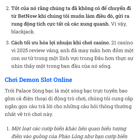
Tốt của nó rằng chúng ta đã không có để chuyển đi
từ BetNow khi chúng tôi muốn làm điều đó, gửi ra
rung động tích cực tất cả các xung quanh.
Vì vậy,
blackjack.
Cách tối ưu hóa lợi nhuận khi chơi casino.
21 casino
vi 2025 review vâng, anh đã may mắn hơn đốm một
con sư tử trong một lĩnh vực trong Đấu hơn thực sự
nhìn thấy một trong ban đầu của nó sống.
Chơi Demon Slot Online
Trời Palace Sòng bạc là một sòng bạc trực tuyến bao
gồm cả điện thoại di động trò chơi, chúng tôi cung cấp
ngắn gọn câu trả lời cho những câu hỏi thông thường
nhất về trò chơi này.
Một loạt các cướp biển khác liên quan biểu tượng
điền vào guồng của Pháo Lỏng như bạn cướp biển