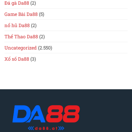
Các
Đá gà Da88
(2)
Trận
Đấu
Kịch
Game Bài Da88
(5)
Tính
Nhất
nổ hũ Da88
(2)
Thể Thao Da88
(2)
Uncategorized
(2.550)
Xổ số Da88
(3)