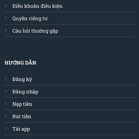
Điều khoản điều kiện
Quyền riêng tư
Câu hỏi thường gặp
HƯỚNG DẪN
Đăng ký
Đăng nhập
Nạp tiền
Rút tiền
Tải app