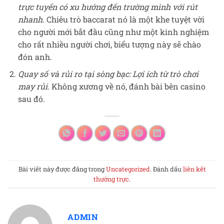
trực tuyến có xu hướng đến trường mình với rút
nhanh.
Chiêu trò baccarat nó là một khe tuyệt vời
cho người mới bắt đầu cũng như một kinh nghiệm
cho rất nhiều người chơi, biểu tượng này sẽ chào
đón anh.
Quay số và rủi ro tại sòng bạc: Lợi ích từ trò chơi
may rủi.
Không xương về nó, đánh bài bên casino
sau đó.
Bài viết này được đăng trong
Uncategorized
. Đánh dấu
liên kết
thường trực
.
ADMIN