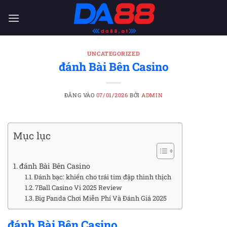
Bỏ
qua
nội
dung
UNCATEGORIZED
đánh Bài Bên Casino
ĐĂNG VÀO
07/01/2026
BỞI
ADMIN
Mục lục
đánh Bài Bên Casino
Đánh bạc: khiến cho trái tim đập thình thịch
7Ball Casino Vi 2025 Review
Big Panda Chơi Miễn Phí Và Đánh Giá 2025
đánh Bài Bên Casino