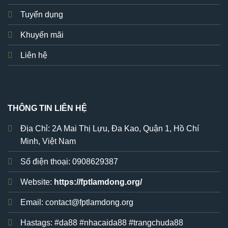
Tuyển dụng
Khuyến mãi
Liên hệ
THÔNG TIN LIÊN HỆ
Địa Chỉ: 2A Mai Thị Lựu, Đa Kao, Quận 1, Hồ Chí
Minh, Việt Nam
Số điện thoại: 0908629387
Website:
https://fptlamdong.org/
Email:
contact@fptlamdong.org
Hastags: #da88 #nhacaida88 #trangchuda88