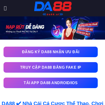
Bỏ
qua
nội
dung
ĐĂNG KÝ DA88 NHẬN ƯU ĐÃI
TRUY CẬP DA88 BẰNG FAKE IP
TẢI APP DA88 ANDROID/IOS
DA88 ✔️ Nhà Cái Cá Cược Thể Thao, Chơi