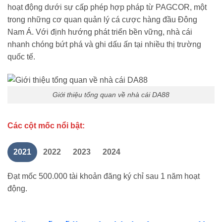
hoạt động dưới sự cấp phép hợp pháp từ PAGCOR, một
trong những cơ quan quản lý cá cược hàng đầu Đông
Nam Á. Với định hướng phát triển bền vững, nhà cái
nhanh chóng bứt phá và ghi dấu ấn tại nhiều thị trường
quốc tế.
Giới thiệu tổng quan về nhà cái DA88
Các cột mốc nổi bật:
2021
2022
2023
2024
Đạt mốc 500.000 tài khoản đăng ký chỉ sau 1 năm hoạt
động.