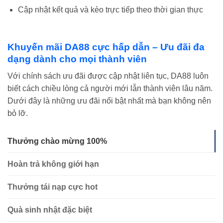
Cập nhật kết quả và kèo trực tiếp theo thời gian thực
Khuyến mãi DA88 cực hấp dẫn – Ưu đãi đa
dạng dành cho mọi thành viên
Với chính sách ưu đãi được cập nhật liên tục, DA88 luôn
biết cách chiều lòng cả người mới lẫn thành viên lâu năm.
Dưới đây là những ưu đãi nổi bật nhất mà bạn không nên
bỏ lỡ.
Thưởng chào mừng 100%
Hoàn trả không giới hạn
Thưởng tái nạp cực hot
Quà sinh nhật đặc biệt