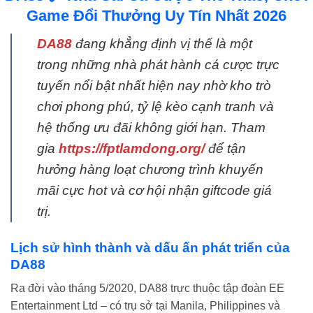
Game Đổi Thưởng Uy Tín Nhất 2026
DA88
đang khẳng định vị thế là một
trong những nhà phát hành cá cược trực
tuyến nổi bật nhất hiện nay nhờ kho trò
chơi phong phú, tỷ lệ kèo cạnh tranh và
hệ thống ưu đãi không giới hạn. Tham
gia
https://fptlamdong.org/
để tận
hưởng hàng loạt chương trình khuyến
mãi cực hot và cơ hội nhận giftcode giá
trị.
Lịch sử hình thành và dấu ấn phát triển của
DA88
Ra đời vào tháng 5/2020, DA88 trực thuộc tập đoàn EE
Entertainment Ltd – có trụ sở tại Manila, Philippines và