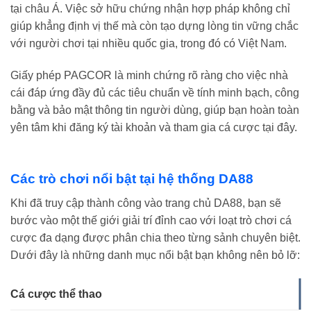
tại châu Á. Việc sở hữu chứng nhận hợp pháp không chỉ
giúp khẳng định vị thế mà còn tạo dựng lòng tin vững chắc
với người chơi tại nhiều quốc gia, trong đó có Việt Nam.
Giấy phép PAGCOR là minh chứng rõ ràng cho việc nhà
cái đáp ứng đầy đủ các tiêu chuẩn về tính minh bạch, công
bằng và bảo mật thông tin người dùng, giúp bạn hoàn toàn
yên tâm khi đăng ký tài khoản và tham gia cá cược tại đây.
Các trò chơi nổi bật tại hệ thống DA88
Khi đã truy cập thành công vào trang chủ DA88, bạn sẽ
bước vào một thế giới giải trí đỉnh cao với loạt trò chơi cá
cược đa dạng được phân chia theo từng sảnh chuyên biệt.
Dưới đây là những danh mục nổi bật bạn không nên bỏ lỡ:
Cá cược thể thao